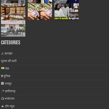
Categories
⚠️ क्राइम
घुरुवा की माटी
देश
🌐 दुनिया
🏢 रायपुर
📍 छत्तीसगढ़
📺 मनोरंजन
🔥 टॉप न्यूज़