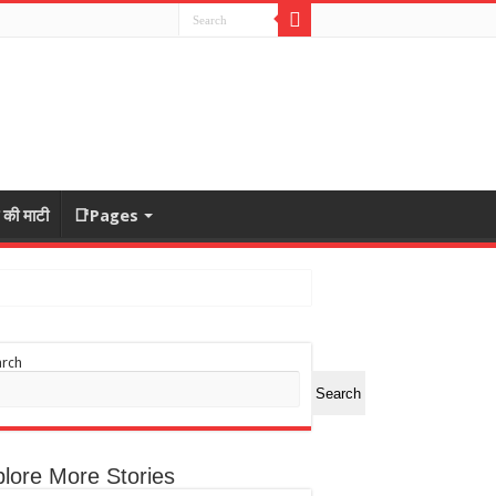
ा की माटी
📑Pages
arch
Search
lore More Stories