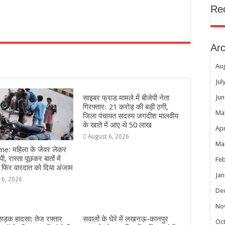
Re
r
Arc
Au
Jul
साइबर फ्राड मामले में बीजेपी नेता
Jun
गिरफ्तारः 21 करोड़ की बड़ी ठगी,
Ma
जिला पंचायत सदस्य जगदीश मालवीय
के खाते में आए थे 50 लाख
Apr
August 6, 2026
Ma
e: महिला के जेवर लेकर
ी, रास्ता पूछकर बातों में
Feb
 फिर वारदात को दिया अंजाम
Jan
 6, 2026
De
No
 सड़क हादसा: तेज रफ्तार
सवालों के घेरे में लखनऊ-कानपुर
Oc