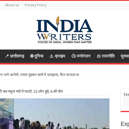
About us
Privacy Policy
📍 छत्तीसगढ़
🌐 दुनिया
⚠️ क्राइम
📺 मनोरंजन
⚖️ राजनीति
घुरुव
 भरी नाव यमुना नदी में पलटी, 32 लोग डूबे, 6 की मौत
Se
Exp