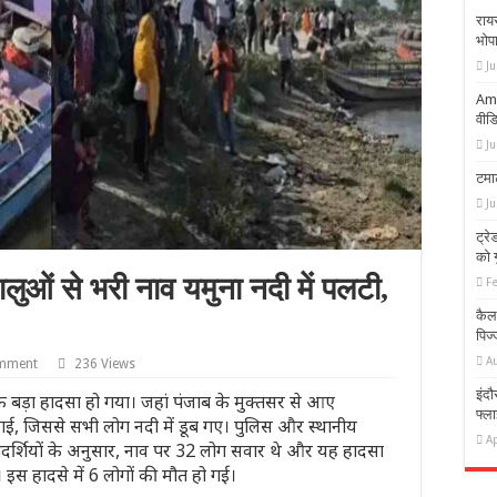
राय
भोप
Ju
Amb
वीड
Ju
टमा
Ju
ट्रे
को 
्धालुओं से भरी नाव यमुना नदी में पलटी,
F
कैला
पिज्
A
omment
236 Views
इंदौ
 एक बड़ा हादसा हो गया। जहां पंजाब के मुक्तसर से आए
फ्ल
 गई, जिससे सभी लोग नदी में डूब गए। पुलिस और स्थानीय
Ap
्यक्षदर्शियों के अनुसार, नाव पर 32 लोग सवार थे और यह हादसा
। इस हादसे में 6 लोगों की मौत हो गई।