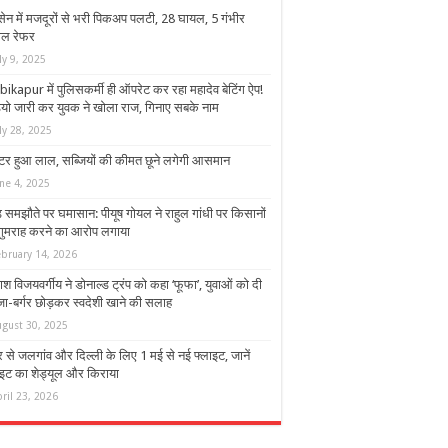
सेन में मजदूरों से भरी पिकअप पलटी, 28 घायल, 5 गंभीर
ाल रेफर
ly 9, 2025
ikapur में पुलिसकर्मी ही ऑपरेट कर रहा महादेव बेटिंग ऐप!
ियो जारी कर युवक ने खोला राज, गिनाए सबके नाम
ly 28, 2025
टर हुआ लाल, सब्जियों की कीमत छूने लगेगी आसमान
ne 4, 2025
ड समझौते पर घमासान: पीयूष गोयल ने राहुल गांधी पर किसानों
गुमराह करने का आरोप लगाया
ebruary 14, 2026
श विजयवर्गीय ने डोनाल्ड ट्रंप को कहा ‘फूफा’, युवाओं को दी
जा-बर्गर छोड़कर स्‍वदेशी खाने की सलाह
ugust 30, 2025
र से जलगांव और दिल्ली के लिए 1 मई से नई फ्लाइट, जानें
ाइट का शेड्यूल और किराया
ril 23, 2026