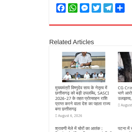
F
W
M
T
T
S
a
h
e
w
el
h
c
at
ss
itt
e
a
e
s
e
e
g
e
Related Articles
b
A
n
r
ra
o
p
g
m
o
p
e
k
r
मुख्यमंत्री विष्णुदेव साय के नेतृत्व में
CG Crim
छत्तीसगढ़ को बड़ी उपलब्धि, SASCI
भागे आरोप
2026-27 के तहत प्रोत्साहन राशि
उलझाया,
प्राप्त करने वाला देश का पहला राज्य
August
बना छत्तीसगढ़
August 6, 2026
श्रावणी मेले में चोरों का आतंक :
पटना में