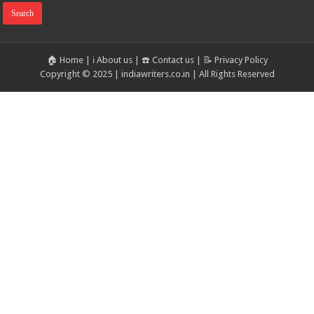
🏠 Home
|
ℹ️ About us
|
☎️ Contact us
|
📝 Privacy Policy
Copyright © 2025 | indiawriters.co.in | All Rights Reserved