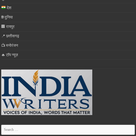
देश
🌐 दुनिया
🏢 रायपुर
📍 छत्तीसगढ़
📺 मनोरंजन
🔥 टॉप न्यूज़