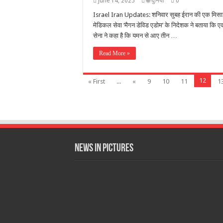
June 14, 2025
🌐 दुनिया
0
Israel Iran Updates: शनिवार सुबह ईरान की एक मिसाइल
मेडिकल सेवा ‘मैगन डेविड एडोम’ के निदेशक ने बताया कि ए
सेना ने कहा है कि यमन से आए तीन …
Read More »
12
« First
...
«
9
10
11
1
News in Pictures