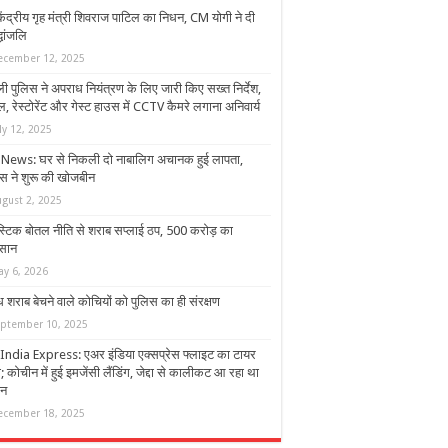
व केंद्रीय गृह मंत्री शिवराज पाटिल का निधन, CM योगी ने दी
्धांजलि
ecember 12, 2025
ली पुलिस ने अपराध नियंत्रण के लिए जारी किए सख्त निर्देश,
, रेस्टोरेंट और गेस्ट हाउस में CCTV कैमरे लगाना अनिवार्य
ly 12, 2025
News: घर से निकली दो नाबालिग अचानक हुई लापता,
िस ने शुरू की खोजबीन
ugust 2, 2025
ास्टिक बोतल नीति से शराब सप्लाई ठप, 500 करोड़ का
सान
ay 6, 2026
 शराब बेचने वाले कोचियों को पुलिस का ही संरक्षण
eptember 10, 2025
 India Express: एअर इंडिया एक्सप्रेस फ्लाइट का टायर
 कोचीन में हुई इमजेंसी लैंडिंग, जेद्दा से कालीकट आ रहा था
ान
ecember 18, 2025