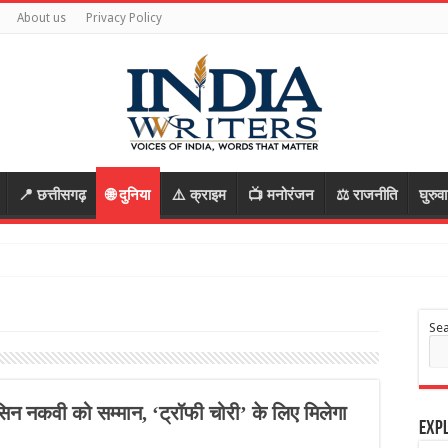
About us
Privacy Policy
📍 छत्तीसगढ़
🌐 दुनिया
⚠️ क्राइम
📺 मनोरंजन
⚖️ राजनीति
घुरुव
डियो वायरल
Se
मोहसिन नकवी को सम्मान, ‘ट्रॉफी चोरी’ के लिए मिलेगा
Expl