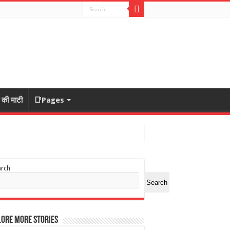
ा की माटी
📑Pages
arch
Search
ore More Stories