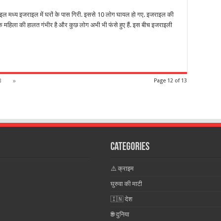
 मध्य इजराइल में घरों के पास गिरी. इससे 10 लोग घायल हो गए. इजराइल की
क महिला की हालत गंभीर है और कुछ लोग अभी भी फंसे हुए हैं. इस बीच इजराइली
3
»
Page 12 of 13
Categories
⚠️ क्राइम
घुरुवा की माटी
🇮🇳 देश
🌐 दुनिया