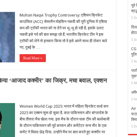
पूर्
श्रद
Mohsin Naqvi Trophy Controversy: एशियन क्रिकेट
D
काउंसिल (ACC) चेयरमैन मोहसिन नकवी की पूरी दुनिया में एशिया
दिल्
कप की ट्रॉफी भारत को ना देने पर थू-थू हो रही है. इसके उलट
होटल
नकवी इसे गर्व की बात समझ रहे हैं. भारतीय क्रिकेट टीम ने इस
Ju
ट्रॉफी को लेने से इनकार किया तो वे इसे अपने साथ ही लेकर चले
गए. दुबई के …
CG 
पुल
Read More »
A
प्ल
नुक
में किया ‘आजाद कश्मीर’ का जिक्र, मचा बवाल, एक्शन
M
अवैध
S
Women World Cup 2025: भारत में महिला क्रिकेट वर्ल्ड कप
Air
2025 का एक्शन शुरू हो चुका है. कल पाकिस्तान और बांग्लादेश के
फटा;
बीच तीसरा मैच खेला गया. इस मैच के दौरान पाक टीम की बल्लेबाजी
विम
के दौरान पाकिस्तान की पूर्व कप्तान और कमेंटेटर सना मीर के एक
D
कमेंट ने विवाद छेड़ दिया. उन्होंने मैच पर बात करते हुए कश्मीर पर