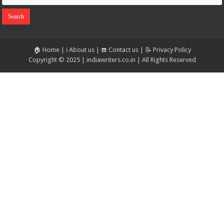
🏠 Home
|
ℹ️ About us
|
☎️ Contact us
|
📝 Privacy Policy
Copyright © 2025 | indiawriters.co.in | All Rights Reserved