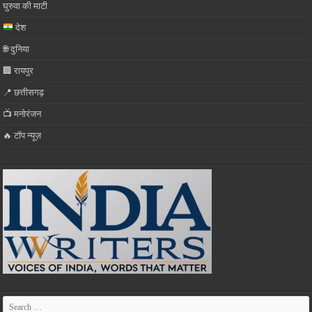
घुरुवा की माटी
देश
🌐 दुनिया
🏢 रायपुर
📍 छत्तीसगढ़
📺 मनोरंजन
🔥 टॉप न्यूज़