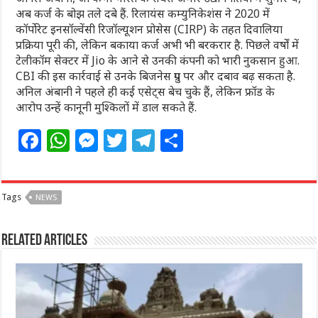
अब कर्ज के बोझ तले दबे हैं. रिलायंस कम्युनिकेशंस ने 2020 में
कॉर्पोरेट इनसॉल्वेंसी रिजॉल्यूशन प्रोसेस (CIRP) के तहत दिवालिया
प्रक्रिया पूरी की, लेकिन बकाया कर्ज अभी भी बरकरार है. पिछले वर्षों में
टेलीकॉम सेक्टर में Jio के आने से उनकी कंपनी को भारी नुकसान हुआ.
CBI की इस कार्रवाई से उनके बिजनेस ग्रुप पर और दबाव बढ़ सकता है.
अनिल अंबानी ने पहले ही कई एसेट्स बेच चुके हैं, लेकिन फ्रॉड के
आरोप उन्हें कानूनी मुश्किलों में डाल सकते हैं.
F
W
M
T
T
S
a
h
e
w
el
h
c
at
ss
itt
e
ar
Tags
NEWS
e
s
e
e
g
e
b
A
n
r
ra
Related Articles
o
p
g
m
o
p
e
k
r