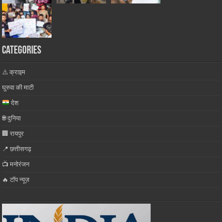
Categories
⚠️ क्राइम
घुरुवा की माटी
देश
🌐 दुनिया
🏢 रायपुर
📍 छत्तीसगढ़
📺 मनोरंजन
🔥 टॉप न्यूज़