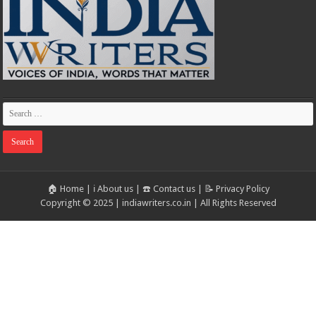
🏠 Home
|
ℹ️ About us
|
☎️ Contact us
|
📝 Privacy Policy
Copyright © 2025 | indiawriters.co.in | All Rights Reserved