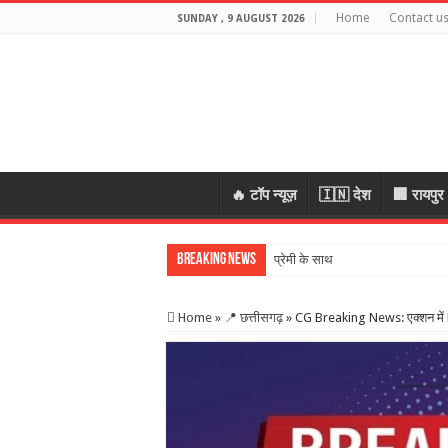
Home
Contact u
SUNDAY , 9 AUGUST 2026
🔥 टॉप न्यूज़
🇮🇳 देश
🏢 रायपुर
Breaking News
प्रेमी के साथ मिलकर रची पति की हत्य
Home
»
📍 छत्तीसगढ़
»
CG Breaking News: एक्शन में ED