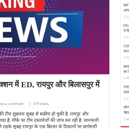
MP N
आंखो
O
Dha
ने द
Ju
Chha
सरक
F
छात
का ऐ
M
 में ED, रायपुर और बिलासपुर में
रायप
लाश,
O
ave a comment
379 Views
कौन 
चेह
की टीम शुक्रवार सुबह से सक्रीय हो चुकी है. रायपुर और
 पड़ा है. मौके पर टीम दस्तावेजों की जांच कर रही है. जानकारी
Ja
ने तड़के सुबह रायपुर के एक बिल्डर के ठिकानों पर छापेमारी