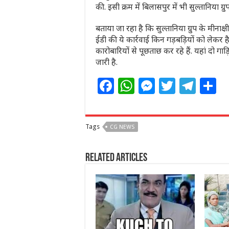
की. इसी क्रम में बिलासपुर में भी सुल्तानिया ग्र
बताया जा रहा है कि सुल्तानिया ग्रुप के मीनाक्ष
ईडी की ये कार्रवाई किन गड़बड़ियों को लेकर है,
कारोबारियों से पूछताछ कर रहे हैं. यहां दो गाड़
जारी है.
F
W
M
T
T
S
a
h
e
w
el
h
c
at
ss
itt
e
a
Tags
CG NEWS
e
s
e
e
g
e
b
A
n
r
ra
Related Articles
o
p
g
m
o
p
e
k
r