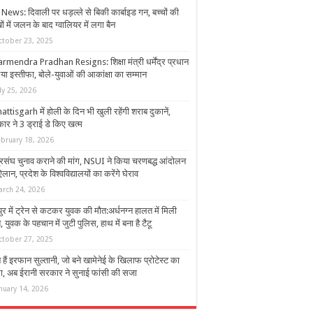
ews: दिवाली पर धड़ल्ले से बिकी कार्बाइड गन, बच्‍चों की
ं में जलन के बाद ग्‍वालियर में लगा बैन
ctober 23, 2025
rmendra Pradhan Resigns: शिक्षा मंत्री धर्मेंद्र प्रधान
िया इस्तीफा, बोले-युवाओं की आकांक्षा का सम्मान
ly 25, 2026
ttisgarh में होली के दिन भी खुली रहेंगी शराब दुकानें,
ार ने 3 ड्राई डे किए खत्म
ebruary 18, 2026
्रसंघ चुनाव कराने की मांग, NSUI ने किया चरणबद्ध आंदोलन
लान, प्रदेश के विश्वविद्यालयों का करेंगे घेराव
arch 24, 2026
ुर में ट्रेन से कटकर युवक की मौत:अर्धनग्न हालत में मिली
 युवक के पहचान में जुटी पुलिस, हाथ में बना है टैटू
ctober 27, 2025
हैं इरफान सुल्तानी, जो बने खामेनेई के खिलाफ प्रोटेस्ट का
रा, अब ईरानी सरकार ने सुनाई फांसी की सजा
nuary 14, 2026