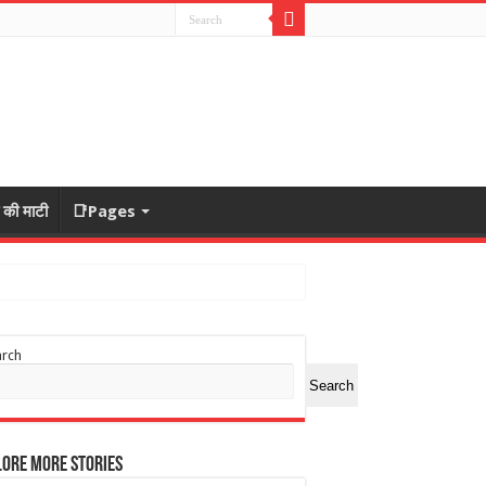
ा की माटी
📑Pages
arch
Search
ore More Stories