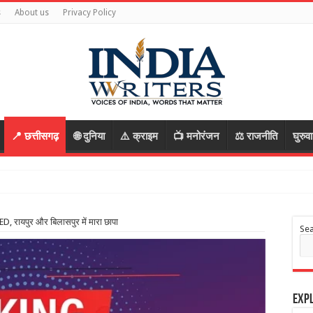
s
About us
Privacy Policy
📍 छत्तीसगढ़
🌐 दुनिया
⚠️ क्राइम
📺 मनोरंजन
⚖️ राजनीति
घुरुव
ा की साजिश, पु
, रायपुर और बिलासपुर में मारा छापा
Se
Expl