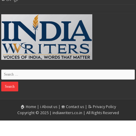
🏠 Home
|
ℹ️ About us
|
☎️ Contact us
|
📝 Privacy Policy
Copyright © 2025 | indiawriters.co.in | All Rights Reserved