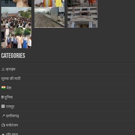
Categories
⚠️ क्राइम
घुरुवा की माटी
देश
🌐 दुनिया
🏢 रायपुर
📍 छत्तीसगढ़
📺 मनोरंजन
🔥 टॉप न्यूज़