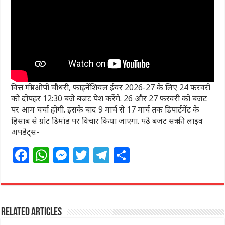
वित्त मंत्री ओपी चौधरी, फाइनेंशियल ईयर 2026-27 के लिए 24 फरवरी
को दोपहर 12:30 बजे बजट पेश करेंगे. 26 और 27 फरवरी को बजट
पर आम चर्चा होगी. इसके बाद 9 मार्च से 17 मार्च तक डिपार्टमेंट के
हिसाब से ग्रांट डिमांड पर विचार किया जाएगा. पढ़े बजट सत्र की लाइव
अपडेट्स-
F
W
M
T
T
S
a
h
e
w
el
h
c
at
ss
itt
e
ar
e
s
e
e
g
e
Related Articles
b
A
n
r
ra