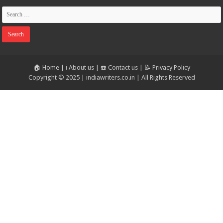
🏠 Home
|
ℹ️ About us
|
☎️ Contact us
|
📝 Privacy Policy
Copyright © 2025 | indiawriters.co.in | All Rights Reserved