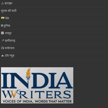
⚠️ क्राइम
घुरुवा की माटी
देश
🌐 दुनिया
🏢 रायपुर
📍 छत्तीसगढ़
📺 मनोरंजन
🔥 टॉप न्यूज़