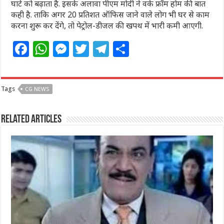
घाटे को बढ़ाता है. इसके अलावा पीएम मोदी ने वर्क फ्रॉम होम की बात
कही है. ताकि अगर 20 प्रतिशत ऑफिस जाने वाले लोग भी घर से काम
करना शुरू कर देंगे, तो पेट्रोल-डीजल की खपथ में भारी कमी आएगी.
F
W
M
T
T
S
a
h
e
w
el
h
c
at
ss
itt
e
ar
Tags
CG NEWS
e
s
e
e
g
e
b
A
n
r
ra
Related Articles
o
p
g
m
o
p
e
k
r