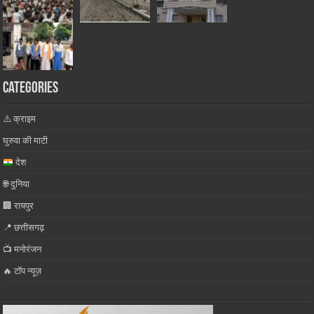
Categories
⚠️ क्राइम
घुरुवा की माटी
देश
🌐 दुनिया
🏢 रायपुर
📍 छत्तीसगढ़
📺 मनोरंजन
🔥 टॉप न्यूज़