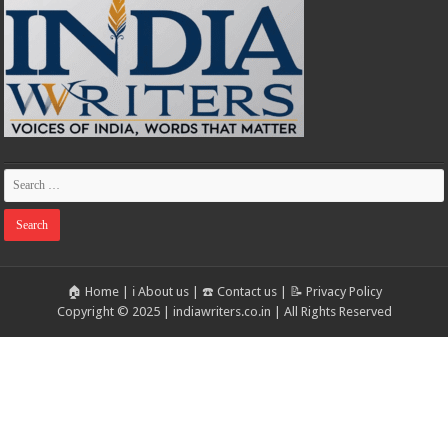
🏠 Home
|
ℹ️ About us
|
☎️ Contact us
|
📝 Privacy Policy
Copyright © 2025 | indiawriters.co.in | All Rights Reserved