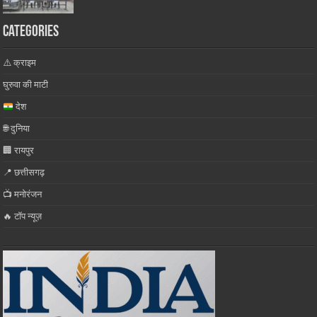
Categories
⚠️ क्राइम
घुरुवा की माटी
देश
🌐 दुनिया
🏢 रायपुर
📍 छत्तीसगढ़
📺 मनोरंजन
🔥 टॉप न्यूज़