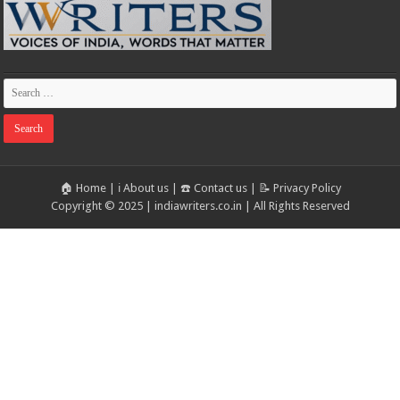
🏠 Home
|
ℹ️ About us
|
☎️ Contact us
|
📝 Privacy Policy
Copyright © 2025 | indiawriters.co.in | All Rights Reserved