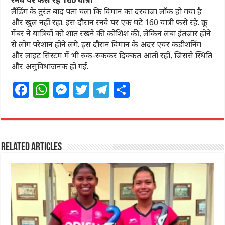
लैंडिंग के तुरंत बाद पता चला कि विमान का दरवाजा लॉक हो गया है
और खुल नहीं रहा. इस दौरान रनवे पर एक घंटे 160 यात्री फंसे रहे. क्रू
मेंबर ने यात्रियों को शांत रखने की कोशिश की, लेकिन लंबा इंतजार होने
से लोग परेशान होने लगे. इस दौरान विमान के अंदर एयर कंडीशनिंग
और लाइट सिस्टम में भी रुक-रुककर दिक्कत आती रही, जिससे स्थिति
और असुविधाजनक हो गई.
F
W
M
T
T
S
a
h
e
w
el
h
c
at
ss
itt
e
ar
e
s
e
e
g
e
Related Articles
b
A
n
r
ra
o
p
g
m
o
p
e
k
r