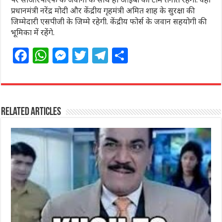
प्रधानमंत्री नरेंद्र मोदी और केंद्रीय गृहमंत्री अमित शाह के सुरक्षा की
जिम्मेदारी एसपीजी के जिम्मे रहेगी. केंद्रीय फोर्स के जवान सहयोगी की
भूमिका में रहेंगे.
F
W
M
T
T
S
a
h
e
w
el
h
c
at
ss
itt
e
ar
e
s
e
e
g
e
Related Articles
b
A
n
r
ra
o
p
g
m
o
p
e
k
r