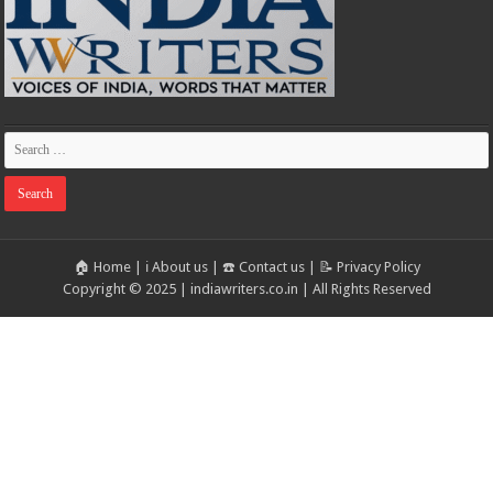
🏠 Home
|
ℹ️ About us
|
☎️ Contact us
|
📝 Privacy Policy
Copyright © 2025 | indiawriters.co.in | All Rights Reserved