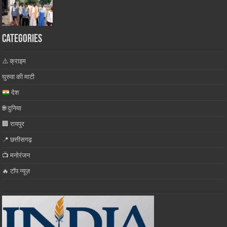
Categories
⚠️ क्राइम
घुरुवा की माटी
देश
🌐 दुनिया
🏢 रायपुर
📍 छत्तीसगढ़
📺 मनोरंजन
🔥 टॉप न्यूज़