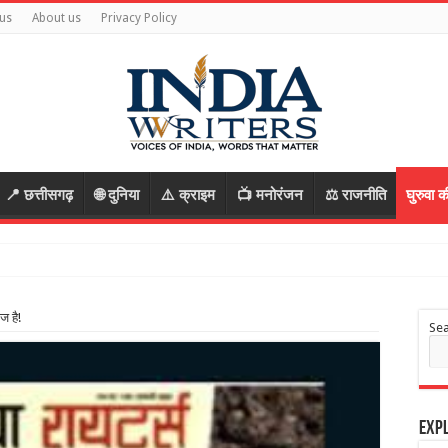
us
About us
Privacy Policy
📍 छत्तीसगढ़
🌐 दुनिया
⚠️ क्राइम
📺 मनोरंजन
⚖️ राजनीति
घुरुवा क
ज है!
Se
Expl