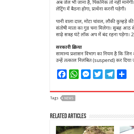
अब जेल भी जाना है, पिकनिक तो नहीं मानेगी। 
लेट्रिंग में बैठना होगा, प्रार्थना करनी पड़ेगी।
पानी वाला दाल, मोटा चांवल, लौकी कुम्हड़े 
संतोषी माता का गुड चना मिलेगा। सुबह आठ से
साढ़े सत्रह घंटे लॉक अप में बंद रहना पड़ेग
सरकारी प्रक्रिया
सामान्य प्रशासन विभाग का नियम है कि जिन शा
उन्हें तत्काल निलंबित (suspend) कर दिया
F
W
M
T
T
S
a
h
e
w
el
h
c
at
ss
itt
e
a
Tags
NEWS
e
s
e
e
g
e
b
A
n
r
ra
Related Articles
o
p
g
m
o
p
e