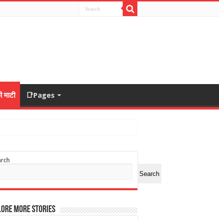
ी माटी
📑Pages
arch
Search
ore More Stories