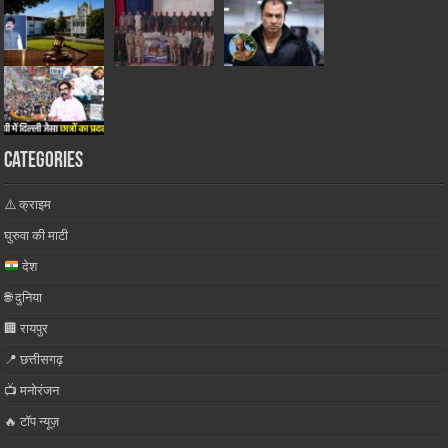
Categories
⚠️ क्राइम
घुरुवा की माटी
देश
🌐 दुनिया
🏢 रायपुर
📍 छत्तीसगढ़
📺 मनोरंजन
🔥 टॉप न्यूज़