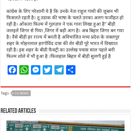
कांग्रेस के लिए परेशानी ये है कि उनके नेता राहुल गांधी की जुबान भी
फिसलते रहती है। तू तडाक की भाषा के चलते उनका अलग फजीहत हो
रही है। ओंकारा फिल्म में गुलज़ार ने एक गाना लिखा हुआ है” बीड़ी
जलइले जिगर से पिया ,जिगर में बड़ी आग है। अब बिहार जिगर बन गया
है। वैसे बीड़ी हर राज्य में बनती है अविभाजित मध्य प्रदेश के जबलपुर
शहर के मोहनलाल हरगोविंद दास की शेर बीडी पूरे भारत में विख्यात
रही है। इस शहर के बीडी फैक्ट्री का उल्लेख पचास साल पहले बनी
फिल्म शोले में भी हुआ है ।फिलहाल बिहार में बीड़ी सुलगी हुई है
F
W
M
T
T
S
a
h
e
w
el
h
c
at
ss
itt
e
ar
Tags
CG NEWS
e
s
e
e
g
e
b
A
n
r
ra
Related Articles
o
p
g
m
o
p
e