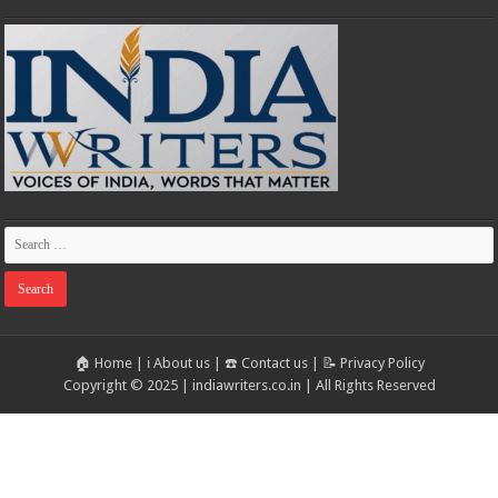
🏠 Home
|
ℹ️ About us
|
☎️ Contact us
|
📝 Privacy Policy
Copyright © 2025 | indiawriters.co.in | All Rights Reserved