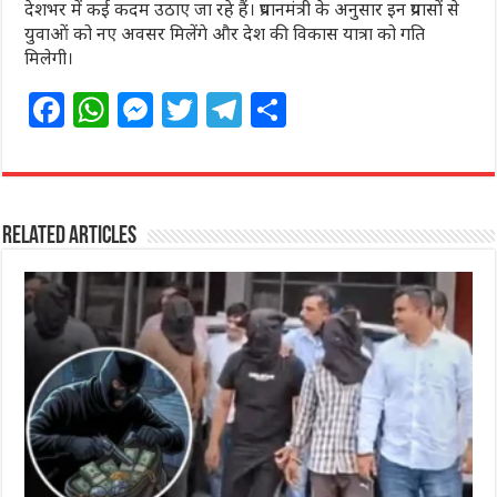
देशभर में कई कदम उठाए जा रहे हैं। प्रधानमंत्री के अनुसार इन प्रयासों से
युवाओं को नए अवसर मिलेंगे और देश की विकास यात्रा को गति
मिलेगी।
F
W
M
T
T
S
a
h
e
w
el
h
c
at
ss
itt
e
ar
e
s
e
e
g
e
Related Articles
b
A
n
r
ra
o
p
g
m
o
p
e
k
r