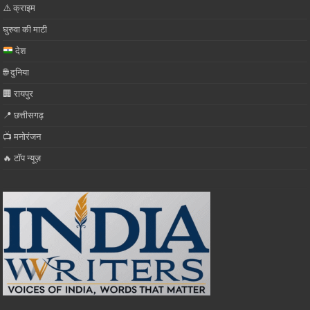
⚠️ क्राइम
घुरुवा की माटी
देश
🌐 दुनिया
🏢 रायपुर
📍 छत्तीसगढ़
📺 मनोरंजन
🔥 टॉप न्यूज़