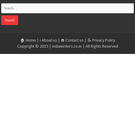
🏠 Home
|
ℹ️ About us
|
☎️ Contact us
|
📝 Privacy Policy
Copyright © 2025 | indiawriters.co.in | All Rights Reserved