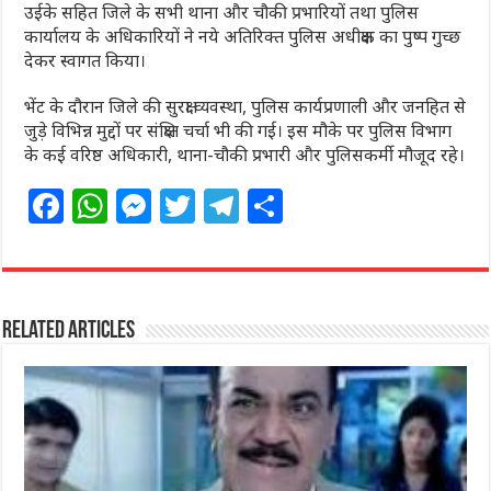
उईके सहित जिले के सभी थाना और चौकी प्रभारियों तथा पुलिस
कार्यालय के अधिकारियों ने नये अतिरिक्त पुलिस अधीक्षक का पुष्प गुच्छ
देकर स्वागत किया।
भेंट के दौरान जिले की सुरक्षा व्यवस्था, पुलिस कार्यप्रणाली और जनहित से
जुड़े विभिन्न मुद्दों पर संक्षिप्त चर्चा भी की गई। इस मौके पर पुलिस विभाग
के कई वरिष्ठ अधिकारी, थाना-चौकी प्रभारी और पुलिसकर्मी मौजूद रहे।
F
W
M
T
T
S
a
h
e
w
el
h
c
at
ss
itt
e
ar
e
s
e
e
g
e
Related Articles
b
A
n
r
ra
o
p
g
m
o
p
e
k
r