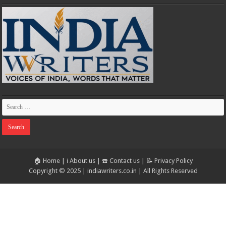
🏠 Home
|
ℹ️ About us
|
☎️ Contact us
|
📝 Privacy Policy
Copyright © 2025 | indiawriters.co.in | All Rights Reserved