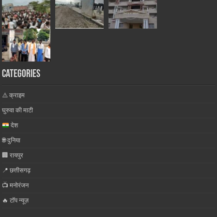
Categories
⚠️ क्राइम
घुरुवा की माटी
देश
🌐 दुनिया
🏢 रायपुर
📍 छत्तीसगढ़
📺 मनोरंजन
🔥 टॉप न्यूज़