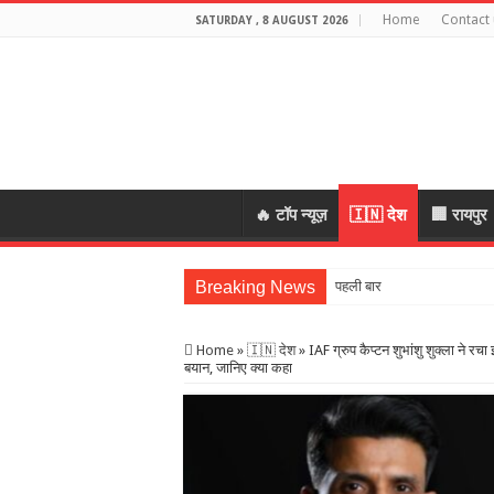
Home
Contact 
SATURDAY , 8 AUGUST 2026
🔥 टॉप न्यूज़
🇮🇳 देश
🏢 रायपुर
Breaking News
पहली बारिश में टूटा 19 लाख की
Home
»
🇮🇳 देश
»
IAF ग्रुप कैप्टन शुभांशु शुक्ला ने रच
बयान, जानिए क्या कहा