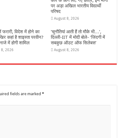
कार के आगे लेट गए छात्र, इन मांगों
पर अड़ा अखिल भारतीय विद्यार्थी
परिषद
August 8, 2026
 में फरारी, व‍िदेश में होने का
‘चुनौतियां आती हैं तो मौके भी…’,
‍िर कहां है शाइस्‍ता परवीन?
दिल्ली-IIT में मोदी बोले- ‘जिंदगी में
नाजे में होगी शामिल
सबकुछ ऑउट ऑफ सिलेबस’
 8, 2026
August 8, 2026
uired fields are marked
*