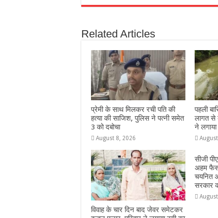
c
at
ss
itt
e
a
e
s
e
e
g
e
Related Articles
b
A
n
r
ra
o
p
g
m
o
p
e
k
r
प्रेमी के साथ मिलकर रची पति की
पहली बार
हत्या की साजिश, पुलिस ने पत्नी समेत
लागत से ब
3 को दबोचा
ने लगाया
August 8, 2026
August
सीजी पीए
अहम फैसला
चयनित अभ
सरकार क
August
विवाह के चार दिन बाद जेवर समेटकर