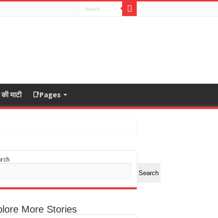
ा की माटी
📑Pages
arch
Search
lore More Stories