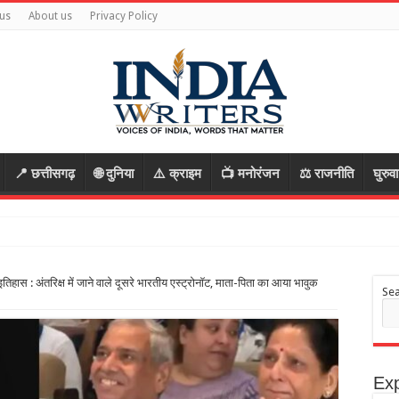
us
About us
Privacy Policy
📍 छत्तीसगढ़
🌐 दुनिया
⚠️ क्राइम
📺 मनोरंजन
⚖️ राजनीति
घुरुव
ा इतिहास : अंतरिक्ष में जाने वाले दूसरे भारतीय एस्ट्रोनॉट, माता-पिता का आया भावुक
Se
Exp