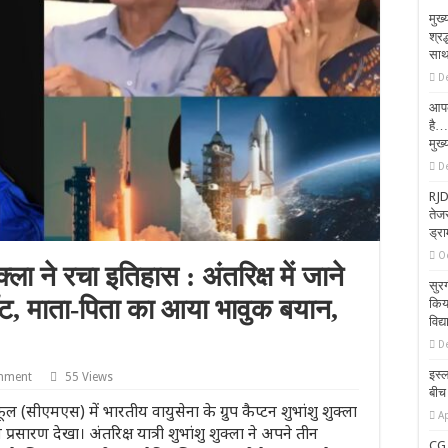
मुख्
श्र
साथ
D
आपक
है…
मुख्
D
RJD-
तेजस
ड्रा
O
्ला ने रचा इतिहास : अंतरिक्ष में जाने
सुरग
नॉट, माता-पिता का आया भावुक बयान,
किया
विद्
D
इस्ल
mment
55 Views
बीच
कूल (सीएमएस) में भारतीय वायुसेना के ग्रुप कैप्टन शुभांशु शुक्ला
Ap
सारण देखा। अंतरिक्ष यात्री शुभांशु शुक्ला ने अपने तीन
CG 