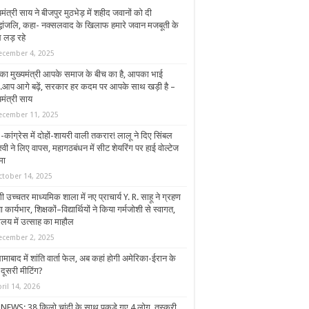
यमंत्री साय ने बीजपुर मुठभेड़ में शहीद जवानों को दी
द्धांजलि, कहा- नक्सलवाद के खिलाफ हमारे जवान मजबूती के
 लड़ रहे
ecember 4, 2025
ा मुख्यमंत्री आपके समाज के बीच का है, आपका भाई
.आप आगे बढ़ें, सरकार हर कदम पर आपके साथ खड़ी है –
यमंत्री साय
ecember 11, 2025
कांग्रेस में दोहों-शायरी वाली तकरार! लालू ने दिए सिंबल
्वी ने लिए वापस, महागठबंधन में सीट शेयरिंग पर हाई वोल्टेज
मा
ctober 14, 2025
ी उच्चतर माध्यमिक शाला में नए प्राचार्य Y. R. साहू ने ग्रहण
 कार्यभार, शिक्षकों–विद्यार्थियों ने किया गर्मजोशी से स्वागत,
यालय में उत्साह का माहौल
ecember 2, 2025
ामाबाद में शांति वार्ता फेल, अब कहां होगी अमेरिका-ईरान के
 दूसरी मीटिंग?
ril 14, 2026
NEWS: 38 किलो चांदी के साथ पकड़े गए 4 लोग, तस्करी