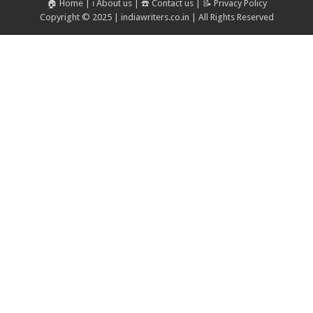
🏠 Home
|
ℹ️ About us
|
☎️ Contact us
|
📝 Privacy Policy
Copyright © 2025 | indiawriters.co.in | All Rights Reserved