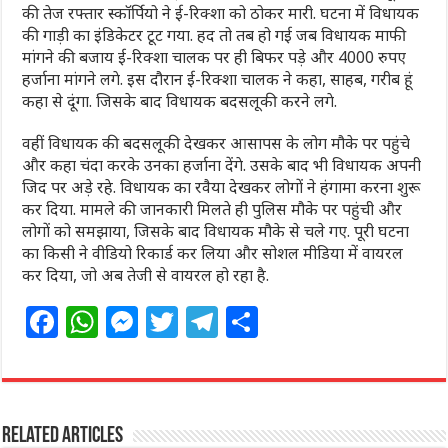
की तेज रफ्तार स्कॉर्पियो ने ई-रिक्शा को ठोकर मारी. घटना में विधायक
की गाड़ी का इंडिकेटर टूट गया. हद तो तब हो गई जब विधायक माफी
मांगने की बजाय ई-रिक्शा चालक पर ही बिफर पड़े और 4000 रुपए
हर्जाना मांगने लगे. इस दौरान ई-रिक्शा चालक ने कहा, साहब, गरीब हूं
कहा से दूंगा. जिसके बाद विधायक बदसलूकी करने लगे.
वहीं विधायक की बदसलूकी देखकर आसापस के लोग मौके पर पहुंचे
और कहा चंदा करके उनका हर्जाना देंगे. उसके बाद भी विधायक अपनी
जिद पर अड़े रहे. विधायक का रवैया देखकर लोगों ने हंगामा करना शुरू
कर दिया. मामले की जानकारी मिलते ही पुलिस मौके पर पहुंची और
लोगों को समझाया, जिसके बाद विधायक मौके से चले गए. पूरी घटना
का किसी ने वीडियो रिकार्ड कर लिया और सोशल मीडिया में वायरल
कर दिया, जो अब तेजी से वायरल हो रहा है.
F
W
M
T
T
S
a
h
e
w
el
h
c
at
ss
itt
e
ar
e
s
e
e
g
e
Related Articles