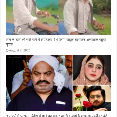
सांप ने डसा तो उसे गले में लपेटकर 14 किमी बाइक चलाकर अस्पताल पहुंचा
युवक
August 8, 2026
9 राज्‍यों में फरारी, व‍िदेश में होने का दावा? आख‍िर कहां है शाइस्‍ता परवीन? बेटे