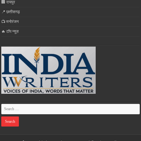
🏢 रायपुर
📍 छत्तीसगढ़
📺 मनोरंजन
🔥 टॉप न्यूज़