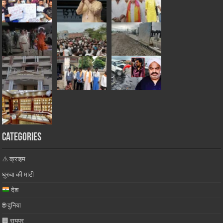
Categories
⚠️ क्राइम
घुरुवा की माटी
देश
🌐 दुनिया
🏢 रायपुर