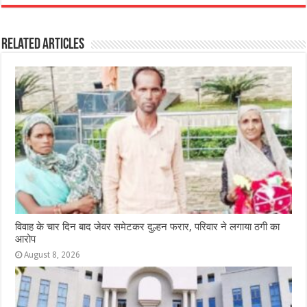
c
at
ss
itt
e
ar
e
s
e
e
g
e
Related Articles
b
A
n
r
ra
o
p
g
m
o
p
e
k
r
विवाह के चार दिन बाद जेवर समेटकर दुल्हन फरार, परिवार ने लगाया ठगी का
आरोप
August 8, 2026