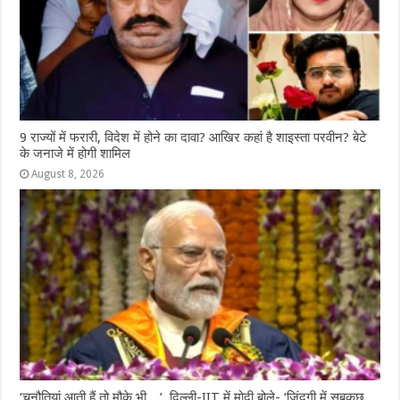
9 राज्‍यों में फरारी, व‍िदेश में होने का दावा? आख‍िर कहां है शाइस्‍ता परवीन? बेटे
के जनाजे में होगी शामिल
August 8, 2026
‘चुनौतियां आती हैं तो मौके भी…’, दिल्ली-IIT में मोदी बोले- ‘जिंदगी में सबकुछ