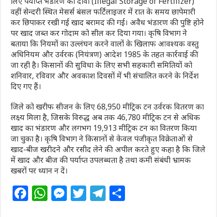
लिए पर्याप्त भंडारण का दावा (Illegal Storage of Fertilizer)
वहीं सेन्दरी स्थित मेसर्स बंसल फर्टिलाइजर में रात के समय छापेमारी
कर छिपाकर रखी गई खाद बरामद की गई। अवैध भंडारण की पुष्टि होने
पर खाद जब्त कर गोदाम को सील कर दिया गया। कृषि विभाग ने
बताया कि नियमों का उल्लंघन करने वालों के खिलाफ आवश्यक वस्तु
अधिनियम और उर्वरक (नियंत्रण) आदेश 1985 के तहत कार्रवाई की
जा रही है। किसानों की सुविधा के लिए सभी सहकारी समितियों को
शनिवार, रविवार और अवकाश दिवसों में भी संचालित करने के निर्देश
दिए गए हैं।
जिले को खरीफ सीजन के लिए 68,950 मीट्रिक टन उर्वरक वितरण का
लक्ष्य मिला है, जिसके विरुद्ध अब तक 46,780 मीट्रिक टन से अधिक
खाद का भंडारण और लगभग 19,913 मीट्रिक टन का वितरण किया
जा चुका है। कृषि विभाग ने किसानों से केवल पंजीकृत विक्रेताओं से
खाद-बीज खरीदने और रसीद लेने की अपील करते हुए कहा है कि जिले
में खाद और बीज की पर्याप्त उपलब्धता है तथा कमी संबंधी भ्रामक
खबरों पर ध्यान न दें।
F
W
M
T
T
S
a
h
e
w
el
h