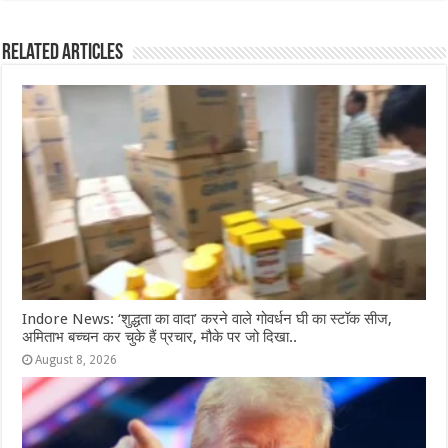
c
at
ss
itt
e
ar
e
s
e
e
g
e
Related Articles
b
A
n
r
ra
o
p
g
m
o
p
e
k
r
Indore News: ‘शुद्धता का वादा’ करने वाले गोवर्धन घी का स्टॉक सीज,
अमिताभ बच्चन कर चुके हैं प्रचार, मौके पर जो दिखा..
August 8, 2026