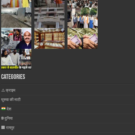
Categories
⚠️ क्राइम
घुरुवा की माटी
देश
🌐 दुनिया
🏢 रायपुर