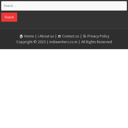
🏠 Home
|
ℹ️ About us
|
☎️ Contact us
|
📝 Privacy Policy
Copyright © 2025 | indiawriters.co.in | All Rights Reserved