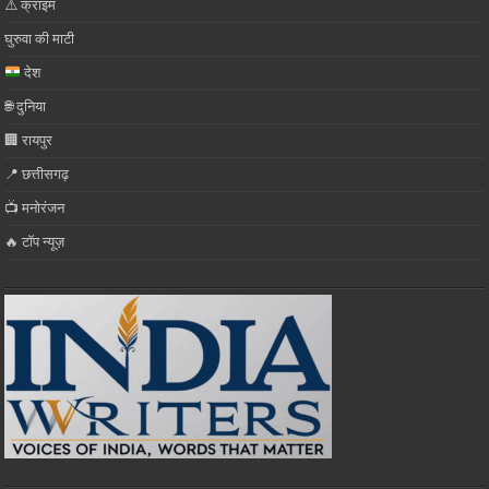
⚠️ क्राइम
घुरुवा की माटी
देश
🌐 दुनिया
🏢 रायपुर
📍 छत्तीसगढ़
📺 मनोरंजन
🔥 टॉप न्यूज़