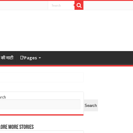
ा की माटी
📑Pages
arch
Search
ore More Stories