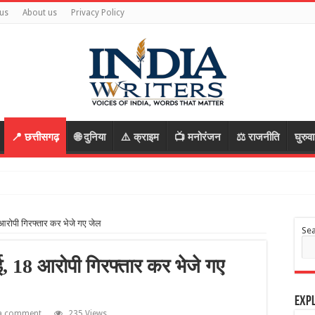
us
About us
Privacy Policy
📍 छत्तीसगढ़
🌐 दुनिया
⚠️ क्राइम
📺 मनोरंजन
⚖️ राजनीति
घुरुव
 आरोपी गिरफ्तार कर भेजे गए जेल
Se
ई, 18 आरोपी गिरफ्तार कर भेजे गए
Expl
 a comment
235 Views