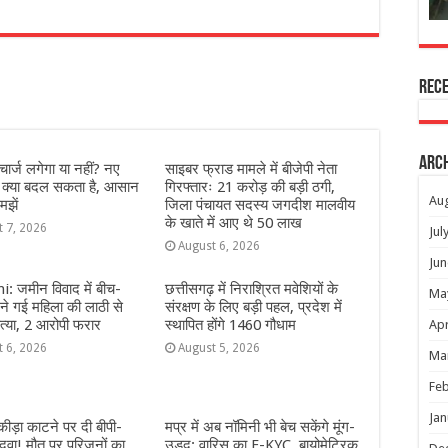
r
Rec
Arc
ार्ज लगेगा या नहीं? नए
साइबर फ्राड मामले में बीजेपी नेता
े क्या बदल सकता है, आसान
गिरफ्तारः 21 करोड़ की बड़ी ठगी,
Au
मझें
जिला पंचायत सदस्य जगदीश मालवीय
के खाते में आए थे 50 लाख
t 7, 2026
Jul
August 6, 2026
Jun
: जमीन विवाद में बीच-
छत्तीसगढ़ में निराश्रित मवेशियों के
Ma
े गई महिला की लाठी से
संरक्षण के लिए बड़ी पहल, प्रदेश में
्या, 2 आरोपी फरार
स्थापित होंगे 1460 गौधाम
Apr
t 6, 2026
August 5, 2026
Ma
Feb
Jan
ीड़ा काटने पर दी बीपी-
मप्र में अब नॉमिनी भी बेच सकेंगे मूंग-
दवा! मौत पर परिजनों का
उड़द: वारिस का E-KYC, बायोमेट्रिक