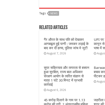
a
h
e
w
el
h
c
at
ss
itt
e
a
Tags
NEWS
e
s
e
e
g
e
b
A
n
r
ra
Related Articles
o
p
g
m
o
p
e
गैर औरत के साथ पति को देखकर
UPI पर च
आगबबूला हुई पत्नी : जमकर लड़ाई के
कानून स
k
r
बाद कर दी हत्या, पुलिस जांच मे जुटी
भाषा में स
August 7, 2026
Augus
सुपर सक्रियता और तत्परता से बचपन
Barwani
हुआ सुरक्षित, राज्य बाल अधिकार
बचाव करन
संरक्षण आयोग के त्वरित संज्ञान से
पीटकर हत
मात्र 1 घंटे 30 मिनट में प्रभावी
Augus
कार्रवाई
August 6, 2026
45 करोड़ दिलाने के नाम पर 1.13
जहरीला क
करोड़ की ठगी, 2 अंतरराज्यीय महिला
शुगर की 