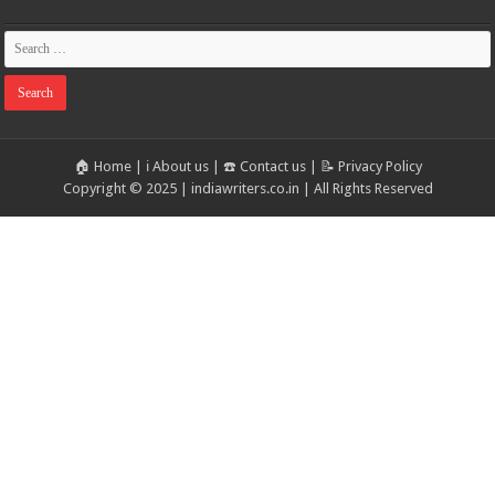
🏠 Home
|
ℹ️ About us
|
☎️ Contact us
|
📝 Privacy Policy
Copyright © 2025 | indiawriters.co.in | All Rights Reserved