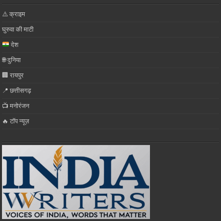
⚠️ क्राइम
घुरुवा की माटी
देश
🌐 दुनिया
🏢 रायपुर
📍 छत्तीसगढ़
📺 मनोरंजन
🔥 टॉप न्यूज़