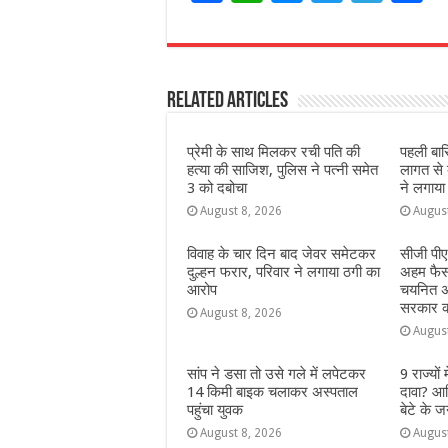
a
h
e
w
el
h
c
at
ss
itt
e
a
e
s
e
e
g
e
Related Articles
b
A
n
r
ra
o
p
g
m
प्रेमी के साथ मिलकर रची पति की
पहली बार
o
p
e
हत्या की साजिश, पुलिस ने पत्नी समेत
लागत से ब
3 को दबोचा
ने लगाया
k
r
August 8, 2026
Augus
विवाह के चार दिन बाद जेवर समेटकर
सीजी पीए
दुल्हन फरार, परिवार ने लगाया ठगी का
अहम फैसला
आरोप
चयनित अभ
सरकार क
August 8, 2026
Augus
सांप ने डसा तो उसे गले में लपेटकर
9 राज्‍यों
14 किमी बाइक चलाकर अस्पताल
दावा? आख
पहुंचा युवक
बेटे के ज
August 8, 2026
Augus