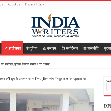
us
About us
Privacy Policy
📍 छत्तीसगढ़
🌐 दुनिया
⚠️ क्राइम
📺 मनोरंजन
⚖️ राजनीति
घुरुव
िलकर रची खुद के अपहरण की साजिश, पुलिस जांच में म्यूल खाता का खुलासा, दो
Se
Expl