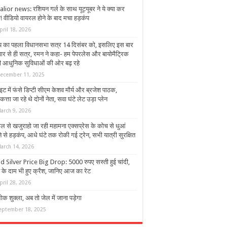
lior news: रशियन गर्ल के साथ यूट्यूबर ने ये क्या कर
ा! वीडियो वायरल होने के बाद मचा हड़कंप
pril 18, 2026
्य का पहला विधानसभा सत्र 14 दिसंबर को, इसलिए इस बार
वार से ही सत्र, रमन ने कहा- हम पेपरलेस और बायोमैट्रिक
ी आधुनिक सुविधाओं की ओर बढ़ रहे
ecember 11, 2025
इट में फंसे डिप्टी सीएम केशव मौर्य और ब्रजेश पाठक,
्ता जा रहे थे दोनों नेता, सवा घंटे लेट उड़ा प्लेन
arch 9, 2026
ाल से खजुराहो जा रही महामना एक्सप्रेस के कोच से धुआं
 से हड़कंप, आधे घंटे तक रोकी गई ट्रेन, सभी यात्री सुरक्षित
arch 14, 2026
d Silver Price Big Drop: 5000 रुपए सस्ती हुई चांदी,
े के दाम भी हुए क्रैश, जानिए आज का रेट
pril 28, 2026
 शुक्ला, अब तो जेल में जाना पड़ेगा
eptember 18, 2025