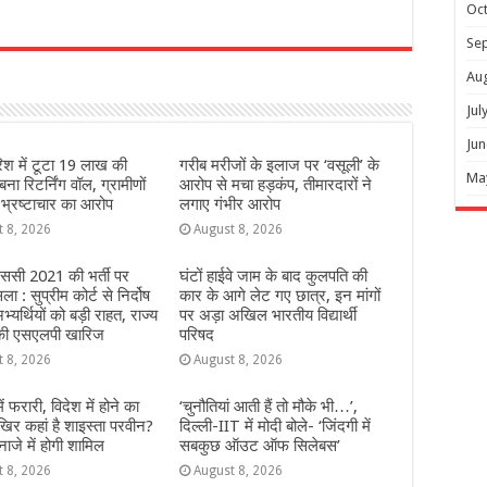
Oc
r
Se
Au
Jul
Jun
िश में टूटा 19 लाख की
गरीब मरीजों के इलाज पर ‘वसूली’ के
Ma
ना रिटर्निंग वॉल, ग्रामीणों
आरोप से मचा हड़कंप, तीमारदारों ने
 भ्रष्टाचार का आरोप
लगाए गंभीर आरोप
t 8, 2026
August 8, 2026
ससी 2021 की भर्ती पर
घंटों हाईवे जाम के बाद कुलपति की
 : सुप्रीम कोर्ट से निर्दोष
कार के आगे लेट गए छात्र, इन मांगों
्यर्थियों को बड़ी राहत, राज्य
पर अड़ा अखिल भारतीय विद्यार्थी
ी एसएलपी खारिज
परिषद
t 8, 2026
August 8, 2026
 में फरारी, व‍िदेश में होने का
‘चुनौतियां आती हैं तो मौके भी…’,
‍िर कहां है शाइस्‍ता परवीन?
दिल्ली-IIT में मोदी बोले- ‘जिंदगी में
नाजे में होगी शामिल
सबकुछ ऑउट ऑफ सिलेबस’
t 8, 2026
August 8, 2026