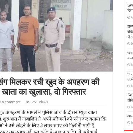
Gwa
दिय
A
राज
रवि
जैस
D
फ्ला
कलकत
M
भोप
उठने
ं संग मिलकर रची खुद के अपहरण की
M
ल खाता का खुलासा, दो गिरफ्तार
Gol
सोन
e a comment
251 Views
A
ए झूठे अपहरण के मामले ने पुलिस जांच के दौरान म्यूल खाता
आलोक
. शुरुआत में नाबालिग ने अपने परिजनों को फोन कर बताया कि
S
 उसे छोड़ने के लिए 3 लाख रुपए की फिरौती मांगी है.
पए तक पहुंच गई. इस कॉल के बाद नाबालिग के बड़े भाई