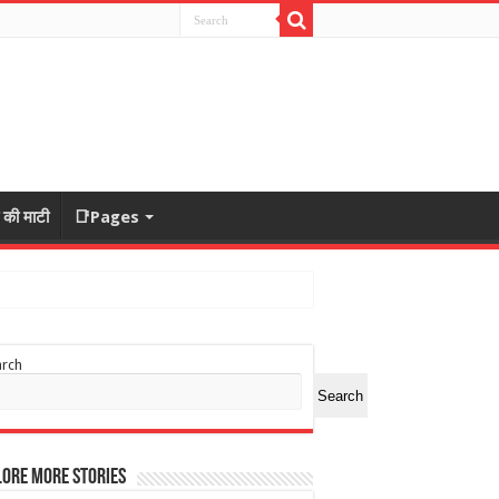
ा की माटी
📑Pages
arch
Search
ore More Stories