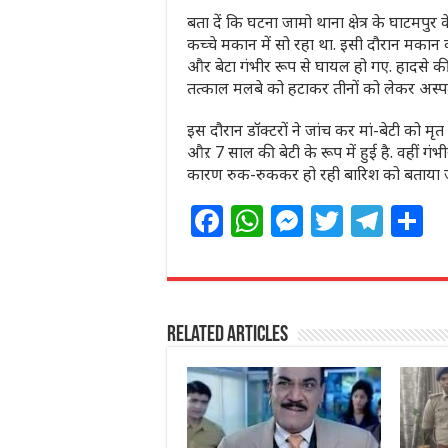
बता दें कि घटना जामो थाना क्षेत्र के घाटमपुर 
कच्चे मकान में सो रहा था. इसी दौरान मकान
और बेटा गंभीर रूप से घायल हो गए. हादसे 
तत्काल मलबे को हटाकर तीनों को लेकर अस्पत
इस दौरान डॉक्टरों ने जांच कर मां-बेटी को 
औऱ 7 साल की बेटी के रूप में हुई है. वहीं गं
कारण रुक-रुककर हो रही बारिश को बताया जा र
F
W
M
T
T
S
a
h
e
w
el
h
c
at
ss
itt
e
a
e
s
e
e
g
e
Related Articles
b
A
n
r
ra
o
p
g
m
o
p
e
k
r