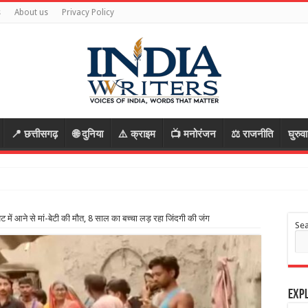
s
About us
Privacy Policy
📍 छत्तीसगढ़
🌐 दुनिया
⚠️ क्राइम
📺 मनोरंजन
⚖️ राजनीति
घुरुव
ा की साजिश, पुल
पेट में आने से मां-बेटी की मौत, 8 साल का बच्चा लड़ रहा जिंदगी की जंग
Se
Expl