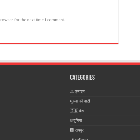
browser for the next time I comment.
Categories
⚠️ क्राइम
घुरुवा की माटी
🇮🇳 देश
🌐 दुनिया
🏢 रायपुर
📍 छत्तीसगढ़