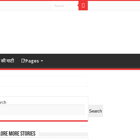
ा की माटी
📑Pages
arch
Search
ore More Stories