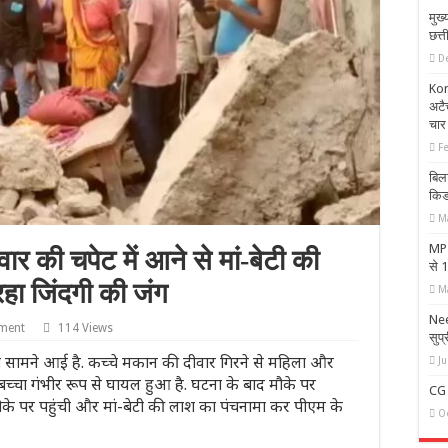
मुख्
छत्
D
Kore
अटैच
चार 
F
बिल
किड
M
MP N
ीवार की चपेट में आने से मां-बेटी की
से 
रहा जिंदगी की जंग
M
Nee
ment
114 Views
सुप्
ा सामने आई है. कच्चे मकान की दीवार गिरने से महिला और
Ju
बच्चा गंभीर रूप से घायल हुआ है. घटना के बाद मौके पर
CG 
के पर पहुंची और मां-बेटी की लाश का पंचनामा कर पीएम के
O