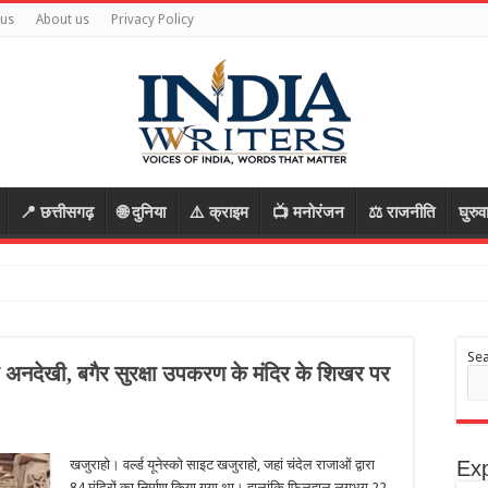
 us
About us
Privacy Policy
📍 छत्तीसगढ़
🌐 दुनिया
⚠️ क्राइम
📺 मनोरंजन
⚖️ राजनीति
घुरुव
Se
की अनदेखी, बगैर सुरक्षा उपकरण के मंदिर के शिखर पर
खजुराहो। वर्ल्ड यूनेस्को साइट खजुराहो, जहां चंदेल राजाओं द्वारा
Exp
84 मंदिरों का निर्माण किया गया था। हालांकि फिलहाल लगभग 22