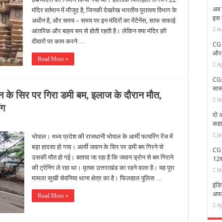
अब 
मंदिर वर्तमान में मौजूद है, जिनकी देखरेख भारतीय पुरातत्व विभाग के
इस 
अधीन है, और समय – समय पर इन मंदिरों का मेंटेनेंस, साफ सफाई
A
आंतरिक और बाहय रूप से होती रहती है। लेकिन क्या मंदिर क़ी
दीवारों पर काम करने …
CG 
और ग
Read More »
Ap
CG:
सास
वान के सिर पर गिरा डमी बम, इलाज के दौरान मौत,
M
ंग
दो अ
कहा-
Ja
भोपाल। मध्य प्रदेश की राजधानी भोपाल के आर्मी फायरिंग रेंज में
बड़ा हादसा हो गया। आर्मी जवान के सिर पर डमी बम गिरने से
CG 
उसकी मौत हो गई। बताया जा रहा है कि जवान ड्रोन से बम गिराने
12वा
की ट्रेनिंग ले रहा था। मृतक उत्तराखंड का रहने वाला है। यह पूरा
M
मामला सुखी सेवनिया थाना क्षेत्र का है। फिलहाल पुलिस …
इंडि
अफ
Read More »
Ap