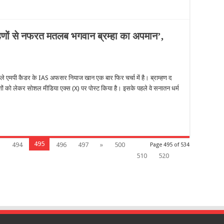
म्हणों से नफरत मतलब भगवान ब्रम्हा का अपमान’,
 वाले एमपी कैडर के IAS अफसर नियाज खान एक बार फिर चर्चा में है। ब्राम्हण द
मणों को लेकर सोशल मीडिया एक्स (X) पर पोस्ट किया है। इसके पहले वे सनातन धर्म
495
3
494
496
497
»
500
Page 495 of 534
510
520