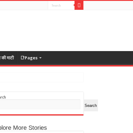
ा की माटी
📑Pages
arch
Search
lore More Stories