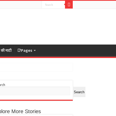
ा की माटी
📑Pages
arch
Search
lore More Stories