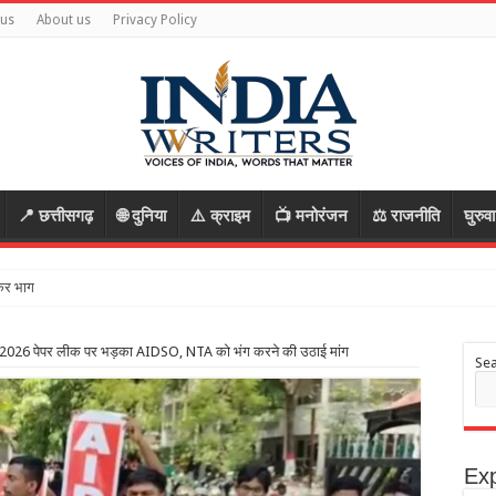
 us
About us
Privacy Policy
📍 छत्तीसगढ़
🌐 दुनिया
⚠️ क्राइम
📺 मनोरंजन
⚖️ राजनीति
घुरुव
 भागे आरोपी, रास्ता पूछकर बातों में उलझ
026 पेपर लीक पर भड़का AIDSO, NTA को भंग करने की उठाई मांग
Se
Exp