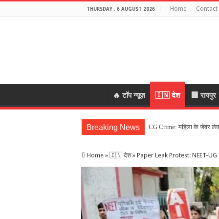
Home
Contact
THURSDAY , 6 AUGUST 2026
🔥 टॉप न्यूज़
🇮🇳 देश
🏢 रायपुर
Breaking News
CG Crime: महिला के जेवर लेकर
Home
»
🇮🇳 देश
»
Paper Leak Protest: NEET-UG 2