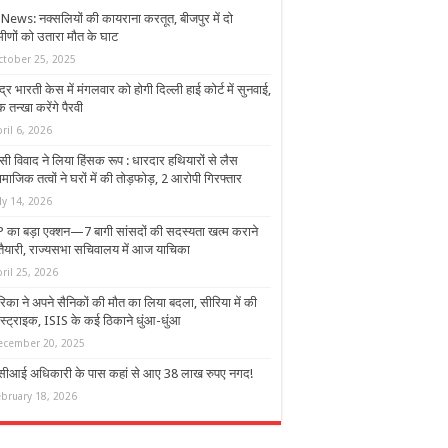
News: नक्सलियों की कायराना करतूत, बीजपुर में दो
मीणों को उतारा मौत के घाट
ctober 25, 2025
ंद्र भारती केस में मंगलवार को होगी दिल्ली हाई कोर्ट में सुनवाई,
क तन्खा करेंगे पैरवी
ril 6, 2026
ी विवाद ने लिया हिंसक रूप : धारदार हथियारों से लैस
ाजिक तत्वों ने घरों में की तोड़फोड़, 2 आरोपी गिरफ्तार
ly 14, 2026
 का बड़ा एक्शन—7 बागी सांसदों की सदस्यता खत्म कराने
तैयारी, राज्यसभा सचिवालय में आज याचिका
ril 25, 2026
रिका ने अपने सैनिकों की मौत का लिया बदला, सीरिया में की
स्ट्राइक, ISIS के कई ठिकाने धुंआ-धुंआ
ecember 20, 2025
ीआई अधिकारी के पास कहां से आए 38 लाख रुपए नगद!
ebruary 18, 2026