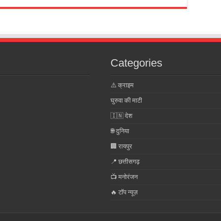
Categories
⚠️ क्राइम
घुरुवा की माटी
🇮🇳 देश
🌐 दुनिया
🏢 रायपुर
📍 छत्तीसगढ़
📺 मनोरंजन
🔥 टॉप न्यूज़