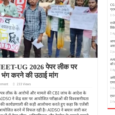
CG 
ग्रा
O
राजे
विवे
Ap
आपस
असाम
Ju
AAP
की 
NEET-UG 2026 पेपर लीक पर
Ap
ंग करने की उठाई मांग
अमे
एयर
mment
233 Views
D
श्नपत्र लीक के आरोपों और मामले की CBI जांच के आदेश के
एफस
DSO ने केंद्र स्तर पर आयोजित परीक्षाओं की विश्वसनीयता
F
 की कार्यप्रणाली की कड़ी आलोचना करते हुए कहा कि एजेंसी
क्षा आयोजित करने में विफल रही है। AIDSO ने बयान जारी कर