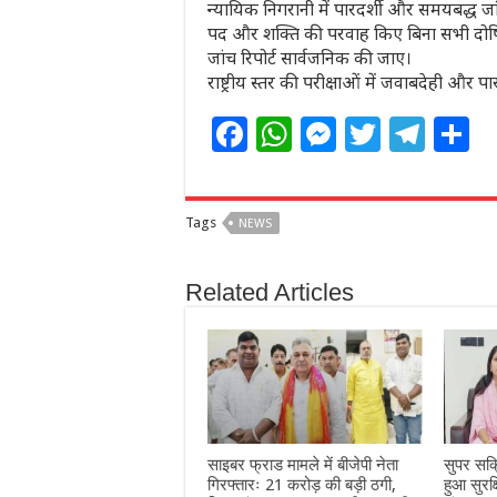
न्यायिक निगरानी में पारदर्शी और समयबद्ध जा
पद और शक्ति की परवाह किए बिना सभी दोषि
जांच रिपोर्ट सार्वजनिक की जाए।
राष्ट्रीय स्तर की परीक्षाओं में जवाबदेही और
F
W
M
T
T
S
a
h
e
w
el
h
c
at
ss
itt
e
a
Tags
NEWS
e
s
e
e
g
e
b
A
n
r
ra
Related Articles
o
p
g
m
o
p
e
k
r
साइबर फ्राड मामले में बीजेपी नेता
सुपर सक
गिरफ्तारः 21 करोड़ की बड़ी ठगी,
हुआ सुरक