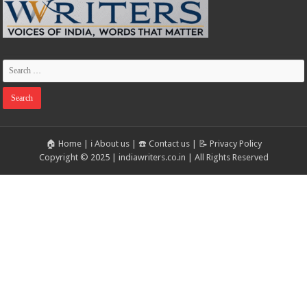
🏠 Home
|
ℹ️ About us
|
☎️ Contact us
|
📝 Privacy Policy
Copyright © 2025 | indiawriters.co.in | All Rights Reserved