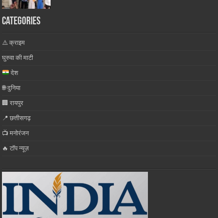
Categories
⚠️ क्राइम
घुरुवा की माटी
देश
🌐 दुनिया
🏢 रायपुर
📍 छत्तीसगढ़
📺 मनोरंजन
🔥 टॉप न्यूज़