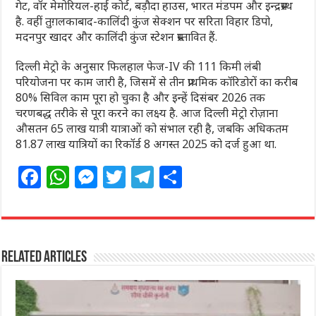
गेट, वॉर मेमोरियल-हाई कोर्ट, बड़ौदा हाउस, भारत मंडपम और इन्द्रप्रस्थ
है. वहीं तुग़लकाबाद-कालिंदी कुंज सेक्शन पर सरिता विहार डिपो,
मदनपुर खादर और कालिंदी कुंज स्टेशन प्रस्तावित हैं.
दिल्ली मेट्रो के अनुसार फिलहाल फेज-IV की 111 किमी लंबी
परियोजना पर काम जारी है, जिसमें से तीन प्राथमिक कॉरिडोरों का करीब
80% सिविल काम पूरा हो चुका है और इन्हें दिसंबर 2026 तक
चरणबद्ध तरीके से पूरा करने का लक्ष्य है. आज दिल्ली मेट्रो रोज़ाना
औसतन 65 लाख यात्री यात्राओं को संभाल रही है, जबकि अधिकतम
81.87 लाख यात्रियों का रिकॉर्ड 8 अगस्त 2025 को दर्ज हुआ था.
F
W
M
T
T
S
a
h
e
w
el
h
c
at
ss
itt
e
ar
e
s
e
e
g
e
Related Articles
b
A
n
r
ra
o
p
g
m
o
p
e