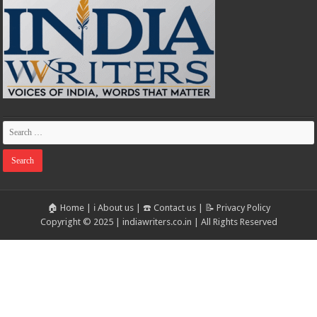
🏠 Home
|
ℹ️ About us
|
☎️ Contact us
|
📝 Privacy Policy
Copyright © 2025 | indiawriters.co.in | All Rights Reserved