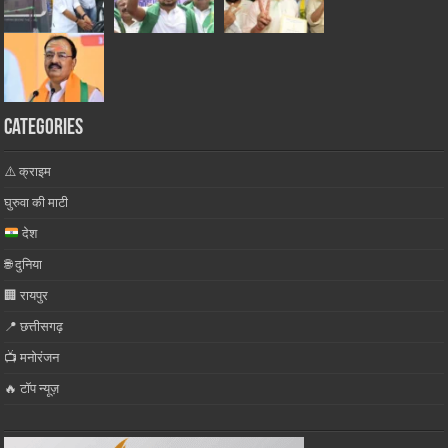
Categories
⚠️ क्राइम
घुरुवा की माटी
देश
🌐 दुनिया
🏢 रायपुर
📍 छत्तीसगढ़
📺 मनोरंजन
🔥 टॉप न्यूज़