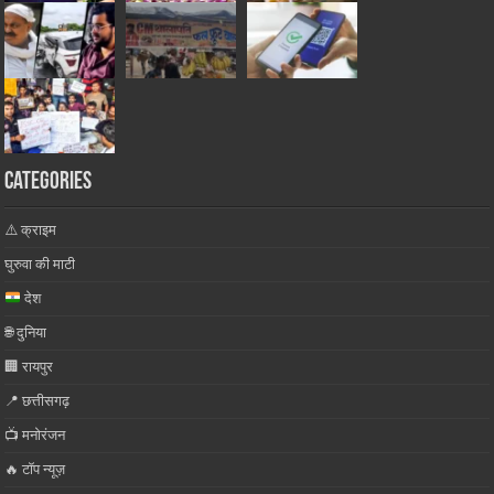
Categories
⚠️ क्राइम
घुरुवा की माटी
देश
🌐 दुनिया
🏢 रायपुर
📍 छत्तीसगढ़
📺 मनोरंजन
🔥 टॉप न्यूज़