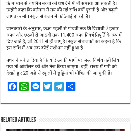
के माध्यम से चयनित बच्चों को प्रवेश देने में भी समस्या आ सकती है।
उन्होंने कहा कि वर्तमान में तय की गई राशि वर्षों पुरानी है और बढ़ती
लागत के बीच स्कूल संचालन में कठिनाई हो रही है।
जानकारी के अनुसार, कक्षा पहली से पांचवीं तक प्रति विद्यार्थी 7 हजार
रुपए और छठवीं से आठवीं तक 11,400 रुपए प्रतिवर्ष प्रतिपूर्ति के रूप में
दिए जाते हैं, जो 2011 से ही लागू है। स्कूल संचालकों का कहना है कि
इस राशि में अब तक कोई संशोधन नहीं हुआ है।
प्रबंधन ने संकेत दिया है कि यदि उनकी मांगों पर जल्द निर्णय नहीं लिया
गया तो आंदोलन को और तेज किया जाएगा। वहीं, राज्य में गर्मी को
देखते हुए 20 अप्रैल से स्कूलों में छुट्टियां भी घोषित की जा चुकी हैं।
F
W
M
T
T
S
a
h
e
w
el
h
c
at
ss
itt
e
ar
e
s
e
e
g
e
Related Articles
b
A
n
r
ra