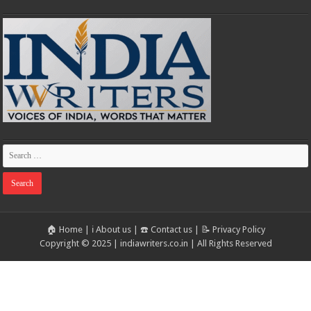
🏠 Home
|
ℹ️ About us
|
☎️ Contact us
|
📝 Privacy Policy
Copyright © 2025 | indiawriters.co.in | All Rights Reserved