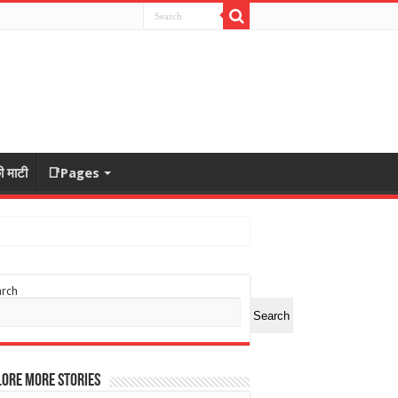
ी माटी
📑Pages
arch
Search
ore More Stories