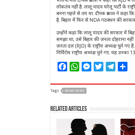
भाजपा नेता दीपक प्रकाश ने कहा कि RJD में लो
लोकतंत्र नहीं है. लालू यादव घरेलू पार्टी के राष्ट
बनना पहले से तय था. दीपक प्रकाश ने कहा कि य
है. बिहार में फिर से NDA गठबंधन की सरकार
उन्होंने कहा कि लालू यादव की सरकार में बि
समझा था, उसे बिहार की जनता दोहराना नहीं चा
जनता दल (RJD) के राष्ट्रीय अध्यक्ष चुने गए हैं
निर्विरोध राष्ट्रीय अध्यक्ष चुने गए. यह उनका 1
F
W
M
T
T
S
a
h
e
w
el
h
c
at
ss
itt
e
a
Tags
BIHAR NEWS
e
s
e
e
g
e
b
A
n
r
ra
Related Articles
o
p
g
m
o
p
e
k
r