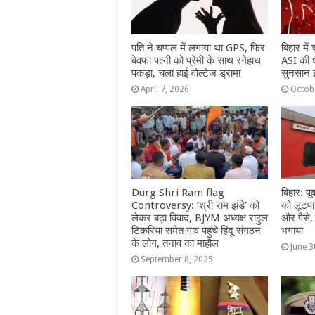
पति ने चप्पल में लगाया था GPS, फिर
बिहार में
बेवफा पत्नी को प्रेमी के साथ रंगेहाथ
ASI की ध
पकड़ा, चला हाई वोल्टेज ड्रामा
सुनसान इ
April 7, 2026
Octob
Durg Shri Ram flag
बिहार: पू
Controversy: ‘श्री राम झंडे’ को
को लूटपाट
लेकर बढ़ा विवाद, BJYM अध्यक्ष राहुल
और पैसे
टिकरिया समेत गांव पहुंचे हिंदू संगठन
भगाया
के लोग, तनाव का माहौल
June 3
September 8, 2025