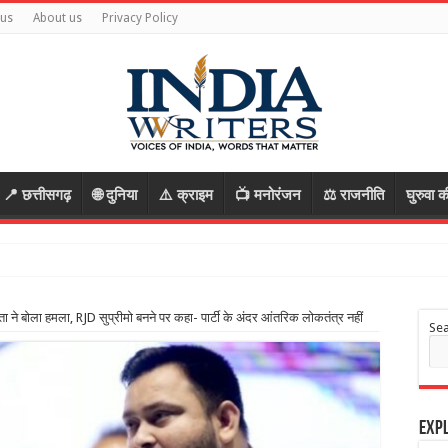
 us
About us
Privacy Policy
📍 छत्तीसगढ़
🌐 दुनिया
⚠️ क्राइम
📺 मनोरंजन
⚖️ राजनीति
घुरुवा क
खु
ा ने बोला हमला, RJD सुप्रीमो बनने पर कहा- पार्टी के अंदर आंतरिक लोकतंत्र नहीं
Se
Expl