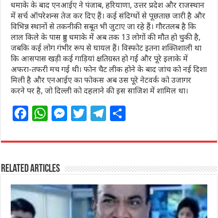
धमाके के बाद एनआईए ने पंजाब, हरियाणा, उत्तर प्रदेश और राजस्थान
में सर्च ऑपरेशन्स तेज कर दिए हैं। कई संदिग्धों से पूछताछ जारी है और
विभिन्न स्थानों से तकनीकी सबूत भी जुटाए जा रहे हैं। गौरतलब है कि
लाल किले के पास हुए धमाके में अब तक 13 लोगों की मौत हो चुकी है,
जबकि कई लोग गंभीर रूप से घायल हैं। विस्फोट इतना शक्तिशाली था
कि आसपास खड़ी कई गाड़ियां क्षतिग्रस्त हो गईं और पूरे इलाके में
अफरा-तफरी मच गई थी। फोन चैट लीक होने के बाद जांच को नई दिशा
मिली है और एनआईए का फोकस अब उस पूरे नेटवर्क को उजागर
करने पर है, जो दिल्ली को दहलाने की इस साजिश में शामिल था।
F
W
M
T
T
S
a
h
e
w
el
h
c
at
ss
itt
e
ar
e
s
e
e
g
e
Related Articles
b
A
n
r
ra
o
p
g
m
o
p
e