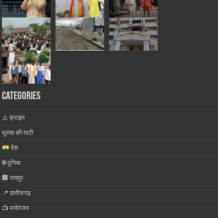
Categories
⚠️ क्राइम
घुरुवा की माटी
देश
🌐 दुनिया
🏢 रायपुर
📍 छत्तीसगढ़
📺 मनोरंजन