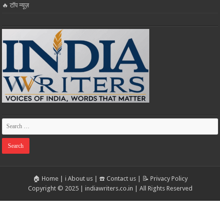
🔥 टॉप न्यूज़
🏠 Home
|
ℹ️ About us
|
☎️ Contact us
|
📝 Privacy Policy
Copyright © 2025 | indiawriters.co.in | All Rights Reserved