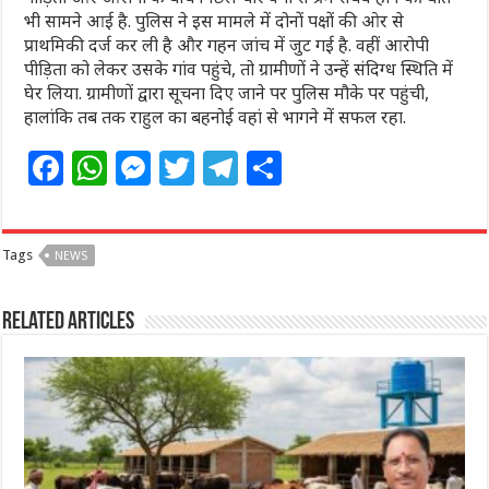
भी सामने आई है. पुलिस ने इस मामले में दोनों पक्षों की ओर से
प्राथमिकी दर्ज कर ली है और गहन जांच में जुट गई है. वहीं आरोपी
पीड़िता को लेकर उसके गांव पहुंचे, तो ग्रामीणों ने उन्हें संदिग्ध स्थिति में
घेर लिया. ग्रामीणों द्वारा सूचना दिए जाने पर पुलिस मौके पर पहुंची,
हालांकि तब तक राहुल का बहनोई वहां से भागने में सफल रहा.
F
W
M
T
T
S
a
h
e
w
el
h
c
at
ss
itt
e
ar
Tags
NEWS
e
s
e
e
g
e
b
A
n
r
ra
Related Articles
o
p
g
m
o
p
e
k
r