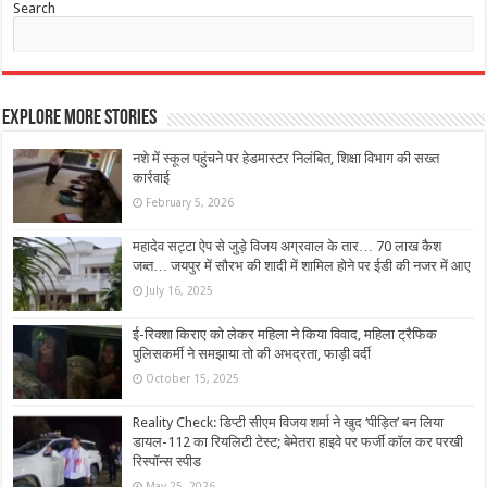
Search
Explore More Stories
नशे में स्कूल पहुंचने पर हेडमास्टर निलंबित, शिक्षा विभाग की सख्त
कार्रवाई
February 5, 2026
महादेव सट्टा ऐप से जुड़े विजय अग्रवाल के तार… 70 लाख कैश
जब्त… जयपुर में सौरभ की शादी में शामिल होने पर ईडी की नजर में आए
July 16, 2025
ई-रिक्‍शा किराए को लेकर महिला ने किया विवाद, महिला ट्रैफिक
पुलिसकर्मी ने समझाया तो की अभद्रता, फाड़ी वर्दी
October 15, 2025
Reality Check: डिप्टी सीएम विजय शर्मा ने खुद ‘पीड़ित’ बन लिया
डायल-112 का रियलिटी टेस्ट; बेमेतरा हाइवे पर फर्जी कॉल कर परखी
रिस्पॉन्स स्पीड
May 25, 2026