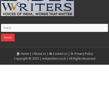
🏠 Home
|
ℹ️ About us
|
☎️ Contact us
|
📝 Privacy Policy
Copyright © 2025 | indiawriters.co.in | All Rights Reserved