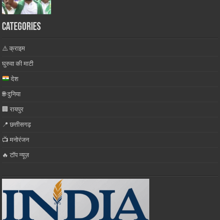
Categories
⚠️ क्राइम
घुरुवा की माटी
देश
🌐 दुनिया
🏢 रायपुर
📍 छत्तीसगढ़
📺 मनोरंजन
🔥 टॉप न्यूज़