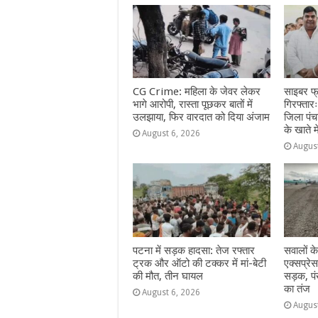
o
p
g
m
o
p
e
k
r
CG Crime: महिला के जेवर लेकर
साइबर फ्र
भागे आरोपी, रास्ता पूछकर बातों में
गिरफ्तार
उलझाया, फिर वारदात को दिया अंजाम
जिला पं
के खाते 
August 6, 2026
Augus
पटना में सड़क हादसा: तेज रफ्तार
सवालों क
ट्रक और ऑटो की टक्कर में मां-बेटी
एक्सप्रेस
की मौत, तीन घायल
सड़क, पं
का तंज
August 6, 2026
Augus