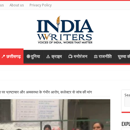
 us
About us
Privacy Policy
📍 छत्तीसगढ़
🌐 दुनिया
⚠️ क्राइम
📺 मनोरंजन
⚖️ राजनीति
घुरुवा क
फ
 पर भ्रष्टाचार और अव्यवस्था के गंभीर आरोप, कलेक्टर से जांच की मांग
Se
Expl