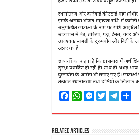
हजार रुपये तक की अवैध वसूली की जाती है।
स्थानांतरण और कार्रवाई की उठाई मांग (गंभी
इसके अलावा भोजन सहायता राशि में कटौती कर
अनुपस्थित छात्राओं के नाम पर राशि आहरित 
छात्रावास में बेड, तकिया, गद्दा, टेबल, चेयर
आवश्यक सामग्री के दुरुपयोग और बिक्री के आर
उठाए गए हैं।
छात्राओं का कहना है कि छात्रावास में अधीक
सुरक्षा प्रभावित हो रही है। साथ ही अभद्र भाषा
दुरुपयोग के आरोप भी लगाए गए हैं। छात्राओं 
तत्काल स्थानांतरण तथा दोषियों के खिलाफ कड़ी
F
W
M
T
T
S
a
h
e
w
el
h
c
at
ss
itt
e
a
e
s
e
e
g
e
Related Articles
b
A
n
r
ra