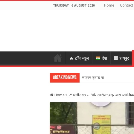
Home
Contact
THURSDAY , 6 AUGUST 2026
🔥 टॉप न्यूज़
देश
🏢 रायपुर
Breaking News
साइबर फ्राड मामले में बीजेपी नेता गिर
Home
»
📍 छत्तीसगढ़
»
गंभीर आरोप: छात्रावास अधीक्षिका