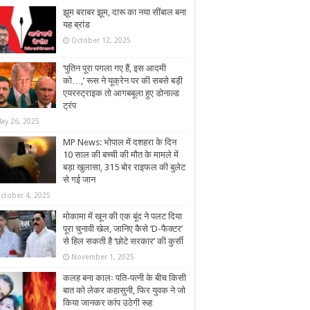
झूम बराबर झूम, दारू का नया सींबाल बना
यह ब्रांड
October 12, 2025
‘पुतिन पूरा पगला गए हैं, इस आदमी
को…,’ रूस ने यूक्रेन पर की सबसे बड़ी
एयरस्ट्राइक तो आगबबूला हुए डोनाल्ड
ट्रंप
ay 26, 2025
MP News: भोपाल में दशहरा के दिन
10 साल की बच्ची की मौत के मामले में
बड़ा खुलासा, 315 बोर राइफल की बुलेट
से गई जान
ctober 4, 2025
मोकामा में खून की एक बूंद ने पलट दिया
पूरा चुनावी खेल, जानिए कैसे ‘D-फैक्टर’
से हिल सकती है ‘छोटे सरकार’ की कुर्सी
November 1, 2025
कलह बना कालः पति-पत्नी के बीच किसी
बात को लेकर कहासुनी, फिर युवक ने जो
किया जानकर कांप उठेगी रूह