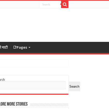
ी माटी
📑Pages
arch
Search
ore More Stories