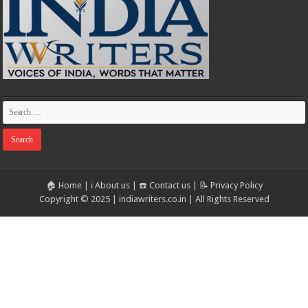
🏠 Home
|
ℹ️ About us
|
☎️ Contact us
|
📝 Privacy Policy
Copyright © 2025 | indiawriters.co.in | All Rights Reserved