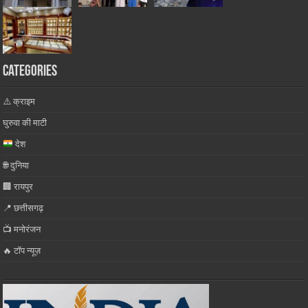
Categories
⚠️ क्राइम
घुरुवा की माटी
देश
🌐 दुनिया
🏢 रायपुर
📍 छत्तीसगढ़
📺 मनोरंजन
🔥 टॉप न्यूज़