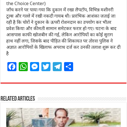
the Choice Center)
जाँच करने पर पाया गया कि दुकान में रखा लैपटॉप, विभिन्न मशीनरी
टूल्स और गल्ले में रखी नकदी गायब थी। प्रारंभिक आशंका जताई जा
रही है कि चोरों ने दुकान के ऊपरी रोशनदान का उपयोग कर भीतर
प्रवेश किया और कीमती सामान समेटकर फरार हो गए। घटना के बाद
आसपास काफी खोजबीन की गई, लेकिन आरोपियों का कोई सुराग
हाथ नहीं लगा, जिसके बाद पीड़ित की शिकायत पर तोरवा पुलिस ने
अज्ञात आरोपियों के खिलाफ अपराध दर्ज कर उनकी तलाश शुरू कर दी
है
F
W
M
T
T
S
a
h
e
w
el
h
c
at
ss
itt
e
ar
e
s
e
e
g
e
Related Articles
b
A
n
r
ra
o
p
g
m
o
p
e