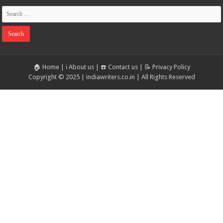
🏠 Home
|
ℹ️ About us
|
☎️ Contact us
|
📝 Privacy Policy
Copyright © 2025 | indiawriters.co.in | All Rights Reserved