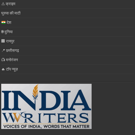
⚠️ क्राइम
घुरुवा की माटी
देश
🌐 दुनिया
🏢 रायपुर
📍 छत्तीसगढ़
📺 मनोरंजन
🔥 टॉप न्यूज़