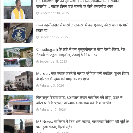
CG News: BJP को बुरा लगा तो मेरे लिए आयोजित करें सम्मान
समारोह… माइक छीनने वाले मामले पर बोले अमरजीत भगत
September 10, 2025
नायब तहसीलदार से मारपीट प्रकरण में बड़ा एक्शन, कोटा थाना प्रभारी
हटाए गए
December 25, 2025
Chhattisgarh के लोहे से बना कुतुबमीनार से ऊंचा रेलवे-ब्रिज, रेल-
नेटवर्क से जुड़ेगा आइजोल, ऊंचाई है 114 मीटर
September 8, 2025
Murder: नंबर ब्लॉक करने से नाराज प्रेमिका बनी कातिल, शुभम विहार
के हॉस्टल में युवक की चाकू मारकर हत्या
February 3, 2026
बिलासपुर रिश्वत कांड: 80 हजार लेकर नाबालिग को छोड़ा, SSP ने
कोटा थाने के प्रधान आरक्षक व आरक्षक को किया सस्पेंड
February 17, 2026
MP News: ग्वालियर में फिर धंसी सड़क, माधवराव सिंधिया की मूर्ति के
पास हुआ गड्ढा, दिखी सुरंग