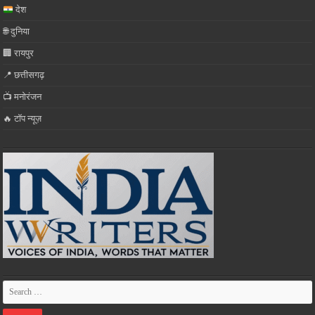
देश
🌐 दुनिया
🏢 रायपुर
📍 छत्तीसगढ़
📺 मनोरंजन
🔥 टॉप न्यूज़