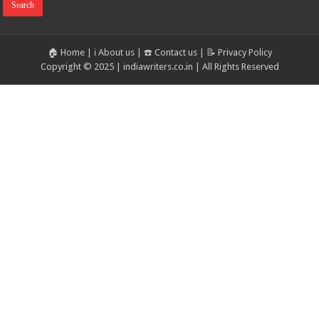
🏠 Home
|
ℹ️ About us
|
☎️ Contact us
|
📝 Privacy Policy
Copyright © 2025 | indiawriters.co.in | All Rights Reserved