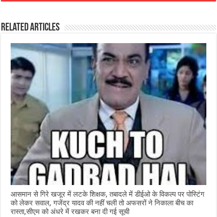
c
at
ss
itt
e
ar
e
s
e
e
g
e
Related Articles
b
A
n
r
ra
o
p
g
m
o
p
e
k
r
आसमान से गिरे खजूर में लटके शिक्षक, तबादले में डीईओ के विकल्प पर पोस्टिंग
को लेकर सवाल, गजेंद्र यादव की नहीं चली तो अफसरों ने निकाला बीच का
रास्ता,सीएम को अंधरे में रखकर बना दी गई सूची