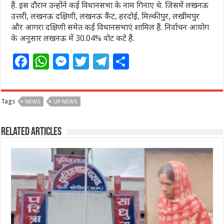
हैं. इस दौरान उन्होंने कई विधानसभा के नाम गिनाए थे. जिसमें लखनऊ
उत्तरी, लखनऊ दक्षिणी, लखनऊ कैंट, हरदोई, मिल्कीपुर, लखीमपुर
और आगरा दक्षिणी समेत कई विधानसभाएं शामिल हैं. निर्वाचन आयोग
के अनुसार लखनऊ में 30.04% वोट कटे हैं.
F
W
M
T
T
S
a
h
e
w
el
h
c
at
ss
itt
e
ar
Tags
NEWS
e
s
UP NEWS
e
e
g
e
b
A
n
r
ra
Related Articles
o
p
g
m
o
p
e
k
r