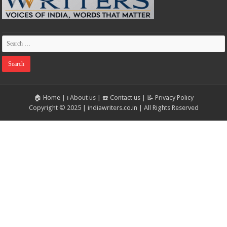
🏠 Home
|
ℹ️ About us
|
☎️ Contact us
|
📝 Privacy Policy
Copyright © 2025 | indiawriters.co.in | All Rights Reserved