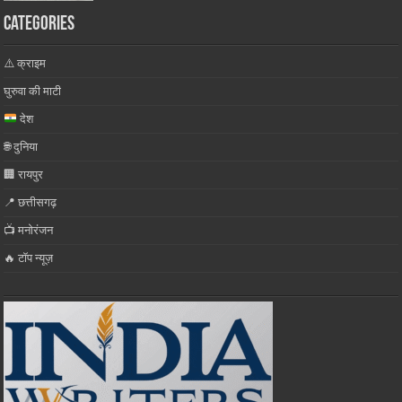
Categories
⚠️ क्राइम
घुरुवा की माटी
देश
🌐 दुनिया
🏢 रायपुर
📍 छत्तीसगढ़
📺 मनोरंजन
🔥 टॉप न्यूज़