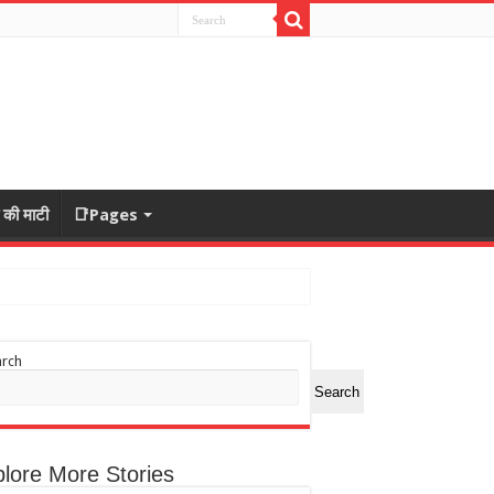
ा की माटी
📑Pages
arch
Search
lore More Stories