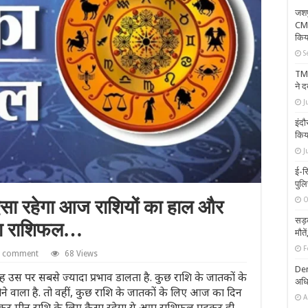
जशपु
CM 
किय
S
TMC 
ने द
J
इंदौ
किया
J
ई-र
पुलि
O
ा रहेगा आज राशियों का हाल और
सड़क
पना राशिफल…
मौते
F
a comment
68 Views
Dem
 ग्रह उस पर सबसे ज्यादा प्रभाव डालता है. कुछ राशि के जातकों के
अधि
 वाला है. तो वहीं, कुछ राशि के जातकों के लिए आज का दिन
A
ेकर मीन राशि के लिए कैसा रहेगा ये आप राशिफल पढ़कर ही