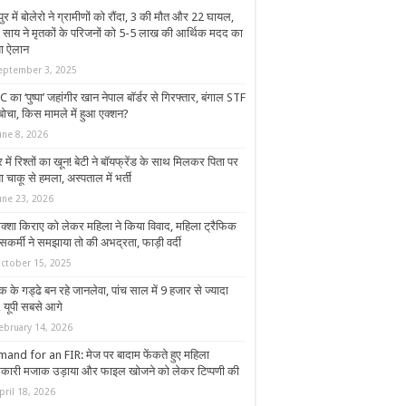
र में बोलेरो ने ग्रामीणों को रौंदा, 3 की मौत और 22 घायल,
साय ने मृतकों के परिजनों को 5-5 लाख की आर्थिक मदद का
ा ऐलान
eptember 3, 2025
का ‘पुष्पा’ जहांगीर खान नेपाल बॉर्डर से गिरफ्तार, बंगाल STF
बोचा, किस मामले में हुआ एक्शन?
une 8, 2026
र में रिश्तों का खून! बेटी ने बॉयफ्रेंड के साथ मिलकर पिता पर
 चाकू से हमला, अस्पताल में भर्ती
une 23, 2026
िक्‍शा किराए को लेकर महिला ने किया विवाद, महिला ट्रैफिक
सकर्मी ने समझाया तो की अभद्रता, फाड़ी वर्दी
ctober 15, 2025
 के गड्ढे बन रहे जानलेवा, पांच साल में 9 हजार से ज्यादा
ं, यूपी सबसे आगे
ebruary 14, 2026
and for an FIR: मेज पर बादाम फेंकते हुए महिला
कारी मजाक उड़ाया और फाइल खोजने को लेकर टिप्पणी की
pril 18, 2026