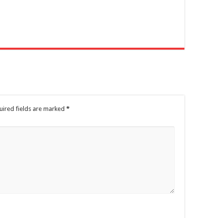
r
uired fields are marked
*