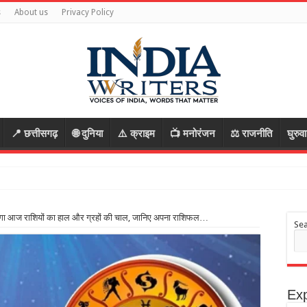
s
About us
Privacy Policy
📍 छत्तीसगढ़
🌐 दुनिया
⚠️ क्राइम
📺 मनोरंजन
⚖️ राजनीति
घुरुव
ी हत्या की साजिश, पुलिस ने पत्
ा आज राशियों का हाल और ग्रहों की चाल, जानिए अपना राशिफल…
Se
Exp