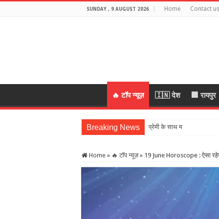
Home
Contact u
SUNDAY , 9 AUGUST 2026
🔥 टॉप न्यूज़
🇮🇳 देश
🏢 रायपुर
Breaking News
प्रेमी के साथ मिलकर रची पति क
Home
»
🔥 टॉप न्यूज़
»
19 June Horoscope : ऐसा रहेग