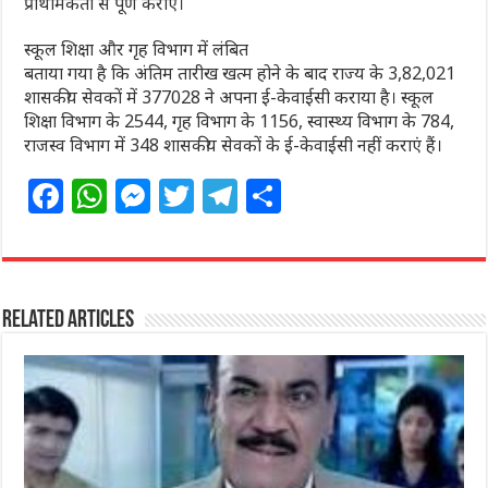
प्राथमिकता से पूर्ण कराएं।
स्कूल शिक्षा और गृह विभाग में लंबित
बताया गया है कि अंतिम तारीख खत्म होने के बाद राज्य के 3,82,021
शासकीय सेवकों में 377028 ने अपना ई-केवाईसी कराया है। स्कूल
शिक्षा विभाग के 2544, गृह विभाग के 1156, स्वास्थ्य विभाग के 784,
राजस्व विभाग में 348 शासकीय सेवकों के ई-केवाईसी नहीं कराएं हैं।
F
W
M
T
T
S
a
h
e
w
el
h
c
at
ss
itt
e
ar
e
s
e
e
g
e
Related Articles
b
A
n
r
ra
o
p
g
m
o
p
e
k
r