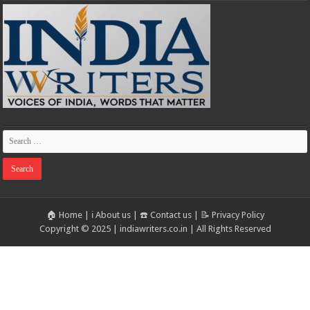
🏠 Home
|
ℹ️ About us
|
☎️ Contact us
|
📝 Privacy Policy
Copyright © 2025 | indiawriters.co.in | All Rights Reserved