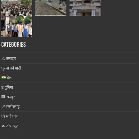
Categories
⚠️ क्राइम
घुरुवा की माटी
देश
🌐 दुनिया
🏢 रायपुर
📍 छत्तीसगढ़
📺 मनोरंजन
🔥 टॉप न्यूज़