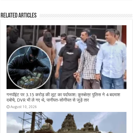
c
at
ss
itt
e
ar
e
s
e
e
g
e
Related Articles
b
A
n
r
ra
o
p
g
m
o
p
e
k
r
गनपॉइंट पर 3.15 करोड़ की लूट का पर्दाफाश: कुरुक्षेत्र पुलिस ने 4 बदमाश
दबोचे, DVR भी ले गए थे, पानीपत-सोनीपत से जुड़े तार
August 10, 2026