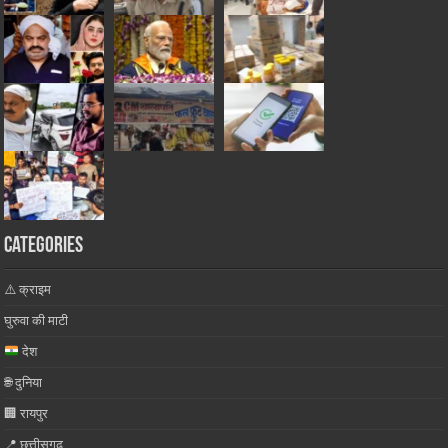
Categories
⚠️ क्राइम
घुरुवा की माटी
देश
🌐 दुनिया
🏢 रायपुर
📍 छत्तीसगढ़