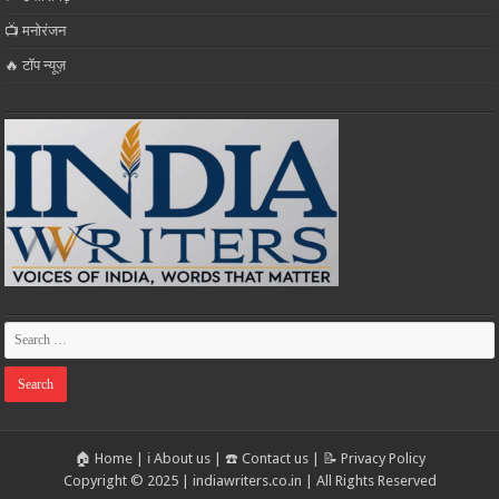
📺 मनोरंजन
🔥 टॉप न्यूज़
🏠 Home
|
ℹ️ About us
|
☎️ Contact us
|
📝 Privacy Policy
Copyright © 2025 | indiawriters.co.in | All Rights Reserved