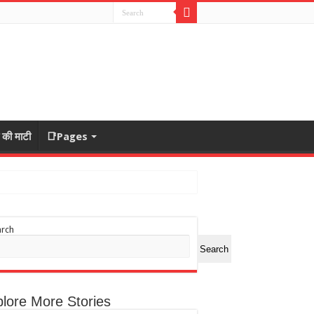
ा की माटी
📑Pages
arch
Search
lore More Stories