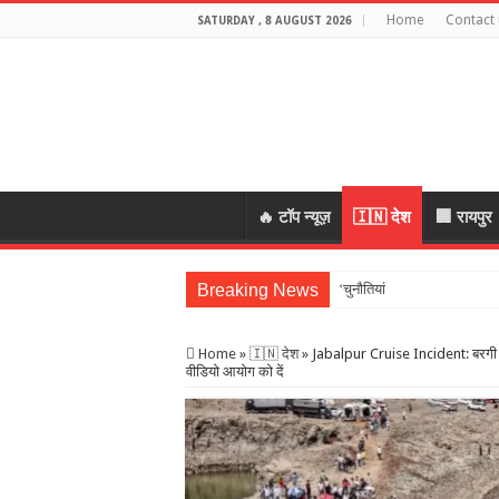
Home
Contact 
SATURDAY , 8 AUGUST 2026
🔥 टॉप न्यूज़
🇮🇳 देश
🏢 रायपुर
Breaking News
‘चुनौतियां आती हैं तो मौके भी…’
Home
»
🇮🇳 देश
»
Jabalpur Cruise Incident: बरगी क्
वीडियो आयोग को दें