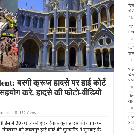
दिल्
चोर
M
CG 
Bon
A
छत्त
शास्
O
भड़
खेल
परव
t: बरगी क्रूज हादसे पर हाई कोर्ट
Ju
 सहयोग करे, हादसे की फोटो-वीडियो
अंतर
और 
Ju
mment
190 Views
Bho
म में 30 अप्रैल को हुए दर्दनाक क्रूज हादसे की जांच अब
34 
ी. मंगलवार को जबलपुर हाई कोर्ट की मुख्यपीठ ने सुनवाई के
F