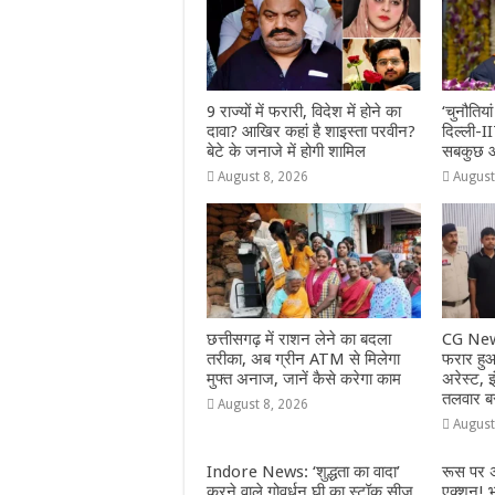
o
p
e
k
r
9 राज्‍यों में फरारी, व‍िदेश में होने का
‘चुनौतिया
दावा? आख‍िर कहां है शाइस्‍ता परवीन?
दिल्ली-IIT
बेटे के जनाजे में होगी शामिल
सबकुछ 
August 8, 2026
August
छत्तीसगढ़ में राशन लेने का बदला
CG News
तरीका, अब ग्रीन ATM से मिलेगा
फरार हुआ 
मुफ्त अनाज, जानें कैसे करेगा काम
अरेस्ट,
तलवार ब
August 8, 2026
August
Indore News: ‘शुद्धता का वादा’
रूस पर अ
करने वाले गोवर्धन घी का स्टॉक सीज,
एक्शन! 