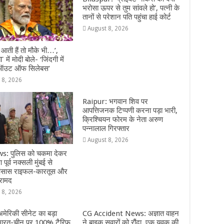
भरोसा ऊपर से तुम सांवले हो’, पत्नी के
तानों से परेशान पति पहुंचा हाई कोर्ट
August 8, 2026
ं आती हैं तो मौके भी…’,
 में मोदी बोले- ‘जिंदगी में
ऑउट ऑफ सिलेबस’
 8, 2026
Raipur: भगवान शिव पर
आपत्तिजनक टिप्पणी करना पड़ा भारी,
क्रिश्चियन फोरम के नेता अरुण
पन्नालाल गिरफ्तार
August 8, 2026
: पुलिस को चकमा देकर
पूर्व नक्सली मुंबई से
 इंसास राइफल-कारतूस और
रामद
 8, 2026
मेरिकी सीनेट का बड़ा
CG Accident News: अज्ञात वाहन
भारत-चीन पर 100% टैरिफ
ने बाइक सवारों को रौंदा, एक युवक की