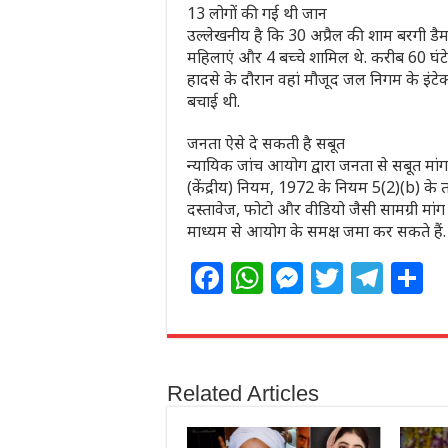
13 लोगों की गई थी जान
उल्लेखनीय है कि 30 अप्रैल की शाम बरगी डैम मे
महिलाएं और 4 बच्चे शामिल थे. करीब 60 घंट
हादसे के दौरान वहां मौजूद जल निगम के इंटे
बचाई थी.
जनता ऐसे दे सकती है सबूत
न्यायिक जांच आयोग द्वारा जनता से सबूत मांग
(केंद्रीय) नियम, 1972 के नियम 5(2)(b) के
दस्तावेज, फोटो और वीडियो जैसी सामग्री मांग
माध्यम से आयोग के समक्ष जमा कर सकते हैं.
F
W
M
T
T
S
a
h
e
w
el
h
c
at
ss
itt
e
a
e
s
e
e
g
e
Related Articles
b
A
n
r
ra
o
p
g
m