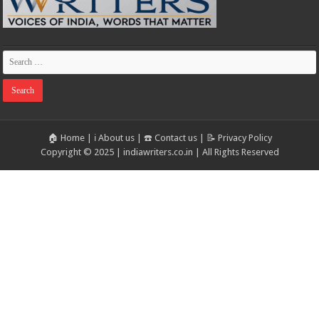
🏠 Home
|
ℹ️ About us
|
☎️ Contact us
|
📝 Privacy Policy
Copyright © 2025 | indiawriters.co.in | All Rights Reserved