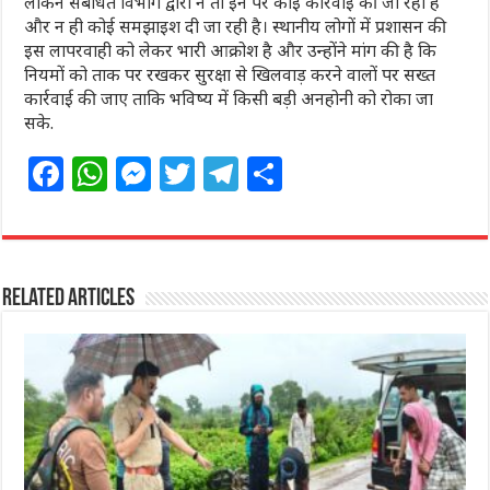
लेकिन संबंधित विभाग द्वारा न तो इन पर कोई कार्रवाई की जा रही है
और न ही कोई समझाइश दी जा रही है। स्थानीय लोगों में प्रशासन की
इस लापरवाही को लेकर भारी आक्रोश है और उन्होंने मांग की है कि
नियमों को ताक पर रखकर सुरक्षा से खिलवाड़ करने वालों पर सख्त
कार्रवाई की जाए ताकि भविष्य में किसी बड़ी अनहोनी को रोका जा
सके.
F
W
M
T
T
S
a
h
e
w
el
h
c
at
ss
itt
e
ar
e
s
e
e
g
e
Related Articles
b
A
n
r
ra
o
p
g
m
o
p
e
k
r