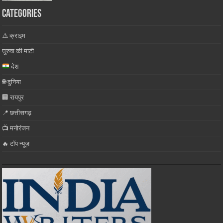
Categories
⚠️ क्राइम
घुरुवा की माटी
देश
🌐 दुनिया
🏢 रायपुर
📍 छत्तीसगढ़
📺 मनोरंजन
🔥 टॉप न्यूज़