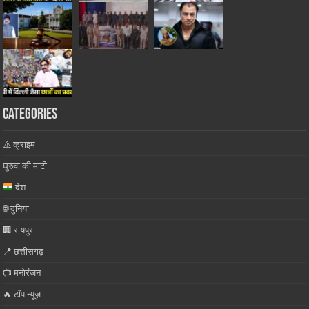
Categories
⚠️ क्राइम
घुरुवा की माटी
देश
🌐 दुनिया
🏢 रायपुर
📍 छत्तीसगढ़
📺 मनोरंजन
🔥 टॉप न्यूज़