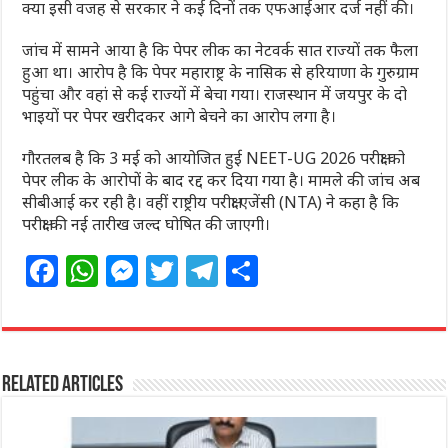
क्या इसी वजह से सरकार ने कई दिनों तक एफआईआर दर्ज नहीं की।
जांच में सामने आया है कि पेपर लीक का नेटवर्क सात राज्यों तक फैला
हुआ था। आरोप है कि पेपर महाराष्ट्र के नासिक से हरियाणा के गुरुग्राम
पहुंचा और वहां से कई राज्यों में बेचा गया। राजस्थान में जयपुर के दो
भाइयों पर पेपर खरीदकर आगे बेचने का आरोप लगा है।
गौरतलब है कि 3 मई को आयोजित हुई NEET-UG 2026 परीक्षा को
पेपर लीक के आरोपों के बाद रद्द कर दिया गया है। मामले की जांच अब
सीबीआई कर रही है। वहीं राष्ट्रीय परीक्षा एजेंसी (NTA) ने कहा है कि
परीक्षा की नई तारीख जल्द घोषित की जाएगी।
F
W
M
T
T
S
a
h
e
w
el
h
c
at
ss
itt
e
ar
e
s
e
e
g
e
Related Articles
b
A
n
r
ra
o
p
g
m