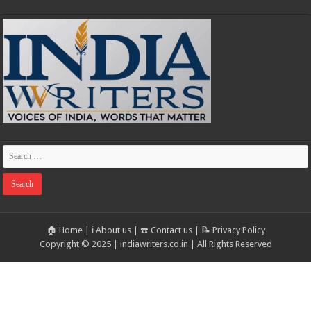
🏠 Home
|
ℹ️ About us
|
☎️ Contact us
|
📝 Privacy Policy
Copyright © 2025 | indiawriters.co.in | All Rights Reserved