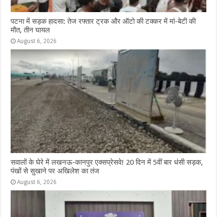
पटना में सड़क हादसा: तेज रफ्तार ट्रक और ऑटो की टक्कर में मां-बेटी की
मौत, तीन घायल
August 6, 2026
सवालों के घेरे में लखनऊ-कानपुर एक्सप्रेसवे! 20 दिन में 5वीं बार धंसी सड़क,
पंखों से सुखाने पर अखिलेश का तंज
August 6, 2026