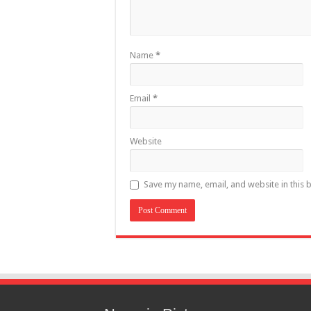
Name
*
Email
*
Website
Save my name, email, and website in this 