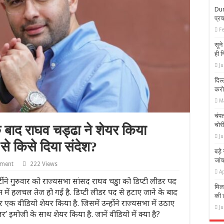
Durg
प्रच
F
सून
ही 
Ju
दिल्
करो
M
चंपत
चोर
के बाद राघव चड्ढा ने शेयर किया
J
से किसे दिया संदेश?
बड़े
जांच
mment
222 Views
Ap
गुरुवार को राज्यसभा सांसद राघव चड्ढा को डिप्टी लीडर पद
मिला
 में हलचल तेज हो गई है. डिप्टी लीडर पद से हटाए जाने के बाद
की ट
र एक वीडियो शेयर किया है. जिसमें उन्होंने राज्यसभा में उठाए
J
नजर’ इमोजी के साथ शेयर किया है. जानें वीडियो में क्या है?