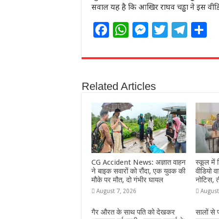
सवाल यह है कि आखिर राघव चड्ढा ने इस वीडियो
F
W
M
T
T
S
a
h
e
w
el
h
c
at
ss
itt
e
a
e
s
e
e
g
e
Related Articles
b
A
n
r
ra
o
p
g
m
o
p
e
k
r
CG Accident News: अज्ञात वाहन
स्कूल में 
ने बाइक सवारों को रौंदा, एक युवक की
वीडियो 
मौके पर मौत, दो गंभीर घायल
नोटिस, त
August 7, 2026
August
गैर औरत के साथ पति को देखकर
सालों से