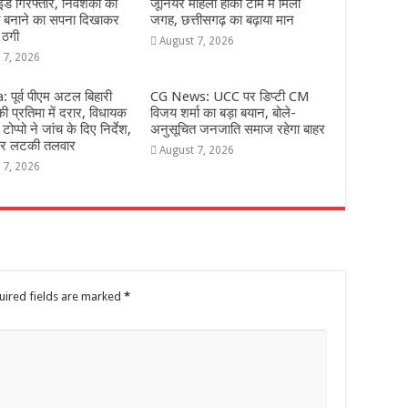
इंड गिरफ्तार, निवेशकों को
जूनियर महिला हॉकी टीम में मिली
ि बनाने का सपना दिखाकर
जगह, छत्तीसगढ़ का बढ़ाया मान
 ठगी
August 7, 2026
 7, 2026
 पूर्व पीएम अटल बिहारी
CG News: UCC पर डिप्टी CM
ी प्रतिमा में दरार, विधायक
विजय शर्मा का बड़ा बयान, बोले-
टोप्पो ने जांच के दिए निर्देश,
अनुसूचित जनजाति समाज रहेगा बाहर
 पर लटकी तलवार
August 7, 2026
 7, 2026
uired fields are marked
*