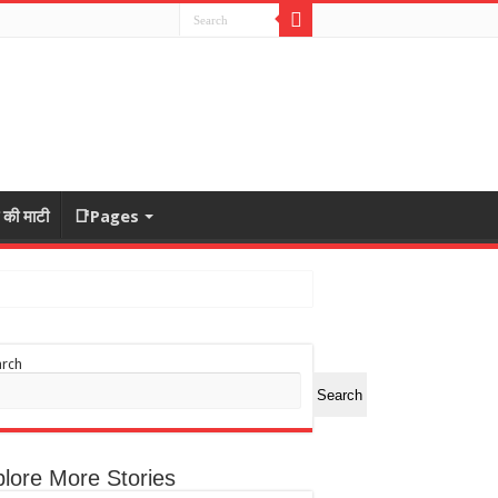
ा की माटी
📑Pages
arch
Search
lore More Stories