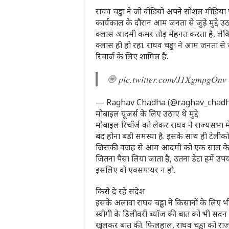
राघव चड्ढा ने जो वीडियो अपने सोशल मीडिया पर 
कार्यकाल के दौरान आम जनता से जुड़े मुद्दे उ
क्लास आदमी कमर तोड़ मेहनत करता है, लेकि
क्लास ही हो रहा. राघव चड्ढा ने आम जनता से ज
रिचार्ज के लिए शामिल है.
🧿
pic.twitter.com/J1XgmpgOnv
— Raghav Chadha (@raghav_chad
मोबाइल यूजर्स के लिए उठाए थे मुद्दे
मोबाइल रिचॉर्ज को लेकर राघव ने राज्यसभा म
बंद होना बड़ी समस्या है. इसके साथ ही टेलीक
जिसकी वजह से आम आदमी को एक साल के अंदर 
जितना पैसा लिया जाता है, उतना डेटा हमें उप
इसलिए वो एक्सपायर न हो.
किसे दे रहे संदेश
इसके अलावा राघव चड्ढा ने किसानों के लिए 
स्वीगी के डिलीवरी ब्यॉज की बात को भी सदन मे
खुलकर बात की. फिलहाल, राघव चड्ढा को राज्