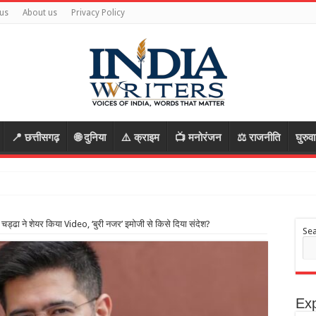
us
About us
Privacy Policy
📍 छत्तीसगढ़
🌐 दुनिया
⚠️ क्राइम
📺 मनोरंजन
⚖️ राजनीति
घुरुव
व चड्ढा ने शेयर किया Video, ‘बुरी नजर’ इमोजी से किसे दिया संदेश?
Se
Exp