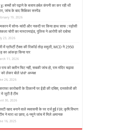
: बच्चों को पढ़ाने के बजाय हर्बल कंपनी का कर रही थी
ार, जांच के बाद शिक्षिका सस्पेंड
ebruary 19, 2026
े मकान में सोना-चांदी और नकदी पर किया हाथ साफ : पड़ोसी
निकला चोरी का मास्टरमाइंड, पुलिस ने आरोपी को दबोचा
ly 23, 2026
ली में प्रॉपर्टी टैक्स की रिकॉर्ड तोड़ वसूली, MCD ने 2950
ड़ का आंकड़ा किया पार
arch 11, 2026
 राय को क्लीन चिट नहीं, सबकी जांच हो, राम मंदिर चढ़ावा
ी को लेकर बोले VHP अध्यक्ष
une 26, 2026
 सराफा कारोबारी के ठिकानों पर ईडी की दबिश, दस्तावेजों की
 मे जुटी है टीम
ril 30, 2026
वटी खाद बनाने वाले व्यवासयी के पर दर्ज हुई FIR: कृषि विभाग
ीम ने मारा था छापा, 6 नमूने जांच में मिले अमानक
une 16, 2025