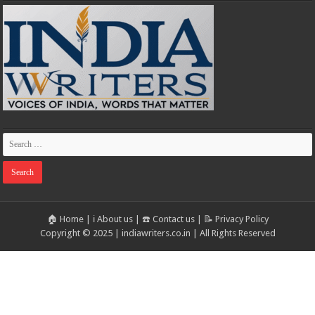
🏠 Home
|
ℹ️ About us
|
☎️ Contact us
|
📝 Privacy Policy
Copyright © 2025 | indiawriters.co.in | All Rights Reserved