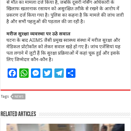
से मौत का मामला दर्ज किया है, जबकि दूसरी नर्सिंग अधिकारी के
खिलाफ खतरनाक रसायन को असुरक्षित तरीके से रखने के आरोप में
प्रकरण दर्ज किया गया है। पुलिस का कहना है कि मामले की जांच जारी
है और सभी पहलुओं की पड़ताल की जा रही है।
मरीज सुरक्षा व्यवस्था पर उठे सवाल
घटना के बाद AIIMS जैसी प्रमुख स्वास्थ्य संस्था में मरीज सुरक्षा और
मेडिकल प्रोटोकॉल को लेकर सवाल खड़े हो गए हैं। जांच एजेंसियां यह
पता लगाने में जुटी हैं कि सुरक्षा प्रक्रियाओं में कहां चूक हुई और इसके
लिए जिम्मेदार कौन-कौन है।
F
W
M
T
T
S
a
h
e
w
el
h
c
at
ss
itt
e
ar
Tags
NEWS
e
s
e
e
g
e
b
A
n
r
ra
Related Articles
o
p
g
m
o
p
e