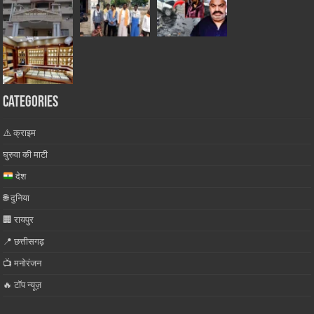
Categories
⚠️ क्राइम
घुरुवा की माटी
देश
🌐 दुनिया
🏢 रायपुर
📍 छत्तीसगढ़
📺 मनोरंजन
🔥 टॉप न्यूज़