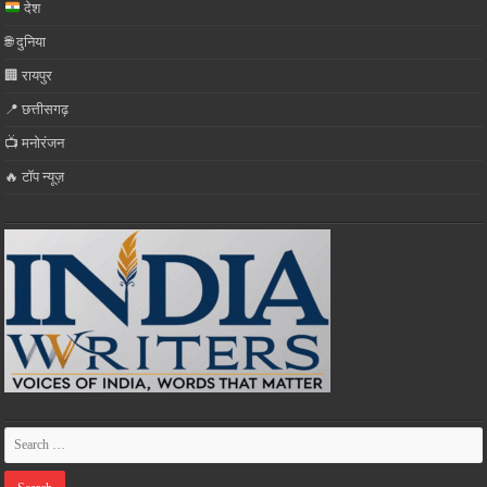
देश
🌐 दुनिया
🏢 रायपुर
📍 छत्तीसगढ़
📺 मनोरंजन
🔥 टॉप न्यूज़