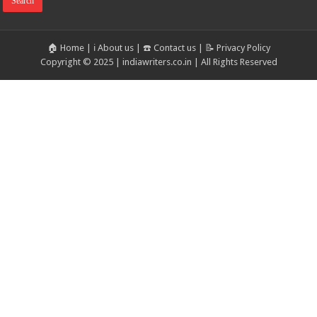
🏠 Home
|
ℹ️ About us
|
☎️ Contact us
|
📝 Privacy Policy
Copyright © 2025 | indiawriters.co.in | All Rights Reserved