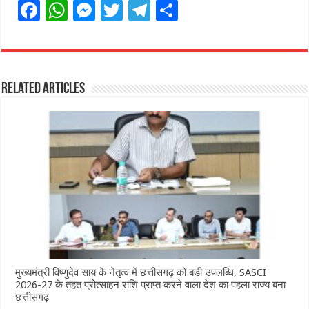
F
W
M
T
T
S
a
h
e
w
el
h
c
at
ss
itt
e
ar
e
s
e
e
g
e
Related Articles
b
A
n
r
ra
o
p
g
m
o
p
e
k
r
मुख्यमंत्री विष्णुदेव साय के नेतृत्व में छत्तीसगढ़ को बड़ी उपलब्धि, SASCI
2026-27 के तहत प्रोत्साहन राशि प्राप्त करने वाला देश का पहला राज्य बना
छत्तीसगढ़