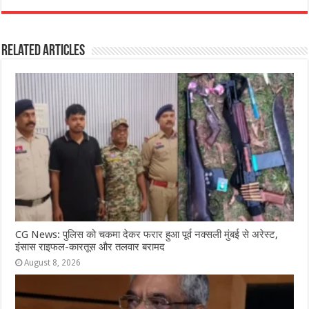
c
at
ss
itt
e
ar
e
s
e
e
g
e
Related Articles
b
A
n
r
ra
o
p
g
m
o
p
e
k
r
CG News: पुलिस को चकमा देकर फरार हुआ पूर्व नक्सली मुंबई से अरेस्ट,
इंसास राइफल-कारतूस और तलवार बरामद
August 8, 2026