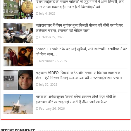
दिल्ली हाईकोर्ट की मकान मालिकों से जुड़े मामले में अहम टिप्पणी, कहा-
अगर उनका मकसद ईमानदार है तो किरायेदारों को…
July 4, 2025
बलौदाबाजार में पीएम सूर्यघर मुफ्त बिजली योजना की धीमी प्रगति पर
कलेक्टर नाराज़, अफसरों को नोटिस जारी
October 22, 2025
Shardul Thakur के घर आई खुशियां, पत्नी Mittali Parulkar ने बेटे
को दिया जन्म…
December 22, 2025
भड़काऊ VIDEO, जिहादी कंटेंट और ‘गजवा-ए-हिंद’ का खतरनाक
खेल…ऐसे गिरफ्त में आई अल-कायदा की ‘मास्टरमाइंड’ शमा परवीन
July 30, 2025
भारत का अभेद्य सुरक्षा ‘कवच’ बनेगा आयरन डोम! पीएम मोदी के
इजरायल दौरे पर साइन हो सकती है डील, जानें खासियत
February 26, 2026