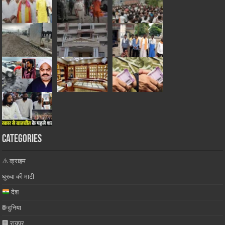
Categories
⚠️ क्राइम
घुरुवा की माटी
देश
🌐 दुनिया
🏢 रायपुर