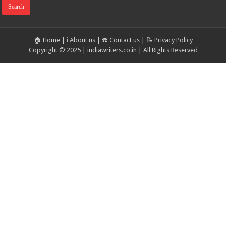
🏠 Home
|
ℹ️ About us
|
☎️ Contact us
|
📝 Privacy Policy
Copyright © 2025 | indiawriters.co.in | All Rights Reserved