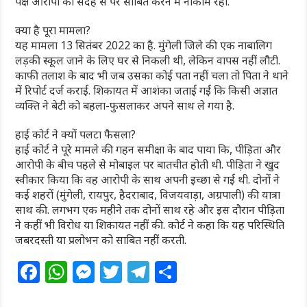
पक्ष आरोपों को संदेह से परे साबित करने में नाकाम रहा.
क्या है पूरा मामला?
यह मामला 13 सितंबर 2022 का है. मुंगेली जिले की एक नाबालिग
लड़की स्कूल जाने के लिए घर से निकली थी, लेकिन वापस नहीं लौटी.
काफी तलाश के बाद भी जब उसका कोई पता नहीं चला तो पिता ने थाने
में रिपोर्ट दर्ज कराई. शिकायत में आशंका जताई गई कि किसी अज्ञात
व्यक्ति ने बेटी को बहला-फुसलाकर अपने साथ ले गया है.
हाई कोर्ट ने क्यों पलटा फैसला?
हाई कोर्ट ने पूरे मामले की गहन समीक्षा के बाद पाया कि, पीड़िता और
आरोपी के बीच पहले से मोबाइल पर बातचीत होती थी. पीड़िता ने खुद
स्वीकार किया कि वह आरोपी के साथ अपनी इच्छा से गई थी. दोनों ने
कई शहरों (मुंगेली, रायपुर, हैदराबाद, विजयवाड़ा, अग्रपाली) की यात्रा
साथ की. लगभग एक महीने तक दोनों साथ रहे और इस दौरान पीड़िता
ने कहीं भी विरोध या शिकायत नहीं की. कोर्ट ने कहा कि यह परिस्थिति
जबरदस्ती या प्रलोभन को साबित नहीं करती.
F
W
M
T
T
S
a
h
e
w
el
h