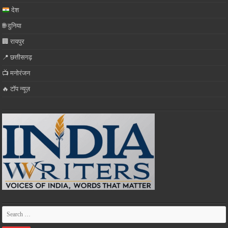
देश
🌐 दुनिया
🏢 रायपुर
📍 छत्तीसगढ़
📺 मनोरंजन
🔥 टॉप न्यूज़