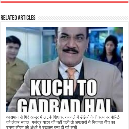
c
at
ss
itt
e
ar
e
s
e
e
g
e
Related Articles
b
A
n
r
ra
o
p
g
m
o
p
e
k
r
आसमान से गिरे खजूर में लटके शिक्षक, तबादले में डीईओ के विकल्प पर पोस्टिंग
को लेकर सवाल, गजेंद्र यादव की नहीं चली तो अफसरों ने निकाला बीच का
रास्ता,सीएम को अंधरे में रखकर बना दी गई सूची