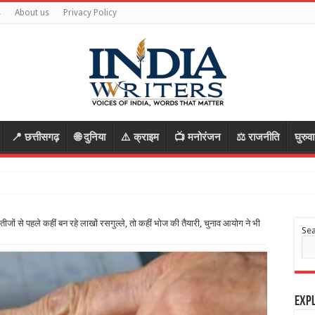
s
About us
Privacy Policy
📍 छत्तीसगढ़
🌐 दुनिया
⚠️ क्राइम
📺 मनोरंजन
⚖️ राजनीति
घुरुव
ा की साजिश, पु
ीजों से पहले कहीं बन रहे लाखों रसगुल्ले, तो कहीं भोज की तैयारी, चुनाव आयोग ने भी
Se
Expl