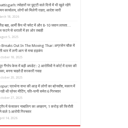
ttisgarh: त्योहारों पर छुट्टी वाले दिनों में भी खुले रहेंगे
ीयन कार्यालय, लोगों को मिलेगी राहत, आदेश जारी
arch 18, 2026
ीपैड बहा, आर्मी कैंप भी चपेट में और 8-10 जवान लापता…
ल फटने से धराली में हर ओर तबाही
ugust 5, 2025
e Breaks Out In The Moving Thar: अग्रसेन चौक में
ी थार में लगी आग से मचा हड़कंप
ctober 18, 2025
गापुर गैंगरेप केस में बड़ी अपडेट : 2 आरोपियों ने कोर्ट में दायर की
िका, बनना चाहते हैं सरकारी गवाह
ctober 20, 2025
spur: प्रार्थना सभा की आड़ में लोगों का ब्रेनवॉश, मकान में
ही थी प्रेयर मीटिंग, पति-पत्नी समेत 6 गिरफ्तार
ctober 27, 2025
ट्रैप में फंसाकर नाबालिग का अपहरण, 1 करोड़ की फिरौती
ने वाले 5 आरोपी गिरफ्तार
pril 14, 2026