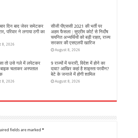
 चार दिन बाद जेवर समेटकर
सीजी पीएससी 2021 की भर्ती पर
रार, परिवार ने लगाया ठगी का
अहम फैसला : सुप्रीम कोर्ट से निर्दोष
चयनित अभ्यर्थियों को बड़ी राहत, राज्य
सरकार की एसएलपी खारिज
t 8, 2026
August 8, 2026
डसा तो उसे गले में लपेटकर
9 राज्‍यों में फरारी, व‍िदेश में होने का
 बाइक चलाकर अस्पताल
दावा? आख‍िर कहां है शाइस्‍ता परवीन?
वक
बेटे के जनाजे में होगी शामिल
t 8, 2026
August 8, 2026
uired fields are marked
*