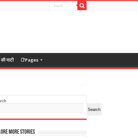
ा की माटी
📑Pages
arch
Search
ore More Stories