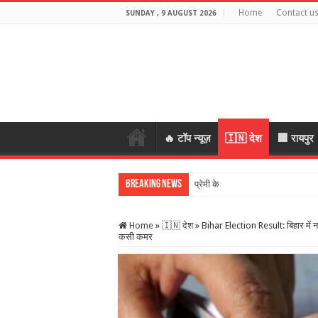
Home
Contact u
SUNDAY , 9 AUGUST 2026
🔥 टॉप न्यूज़
🇮🇳 देश
🏢 रायपुर
Breaking News
प्रेमी के साथ मिलकर रची पति की हत्य
Home
»
🇮🇳 देश
»
Bihar Election Result: बिहार में नत
कसी कमर