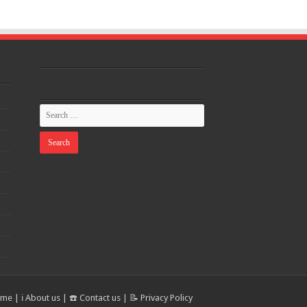
ome
|
ℹ️ About us
|
☎️ Contact us
|
📝 Privacy Policy