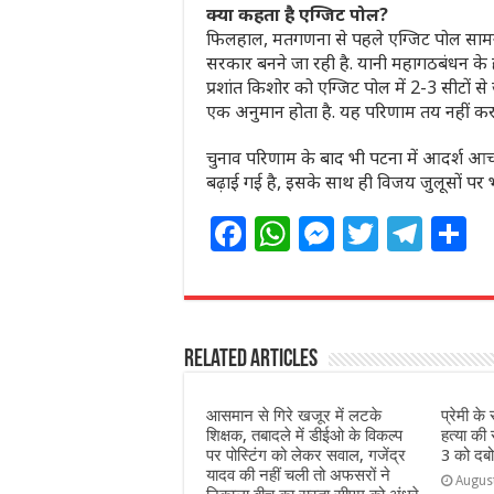
क्या कहता है एग्जिट पोल?
फिलहाल, मतगणना से पहले एग्जिट पोल सामने
सरकार बनने जा रही है. यानी महागठबंधन के ह
प्रशांत किशोर को एग्जिट पोल में 2-3 सीटों से
एक अनुमान होता है. यह परिणाम तय नहीं कर
चुनाव परिणाम के बाद भी पटना में आदर्श आच
बढ़ाई गई है, इसके साथ ही विजय जुलूसों पर
F
W
M
T
T
S
a
h
e
w
el
h
c
at
ss
itt
e
a
e
s
e
e
g
e
Related Articles
b
A
n
r
ra
o
p
g
m
आसमान से गिरे खजूर में लटके
प्रेमी क
o
p
e
शिक्षक, तबादले में डीईओ के विकल्प
हत्या की
पर पोस्टिंग को लेकर सवाल, गजेंद्र
3 को दबो
k
r
यादव की नहीं चली तो अफसरों ने
Augus