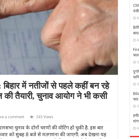
Chha
पंज
M
हेल
बाद
A
Fir
चलत
O
दुर्
याच
हार में नतीजों से पहले कहीं बन रहे
O
ोज की तैयारी, चुनाव आयोग ने भी कसी
Bila
चल र
O
हनी
ave a comment
343 Views
मांग
भा चुनाव के दोनों चरणों की वोटिंग हो चुकी है. इस बार
A
ी शुक्रवार को सुबह 8 बजे से मतगणना की जाएगी. अब देखना यह